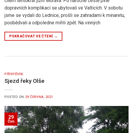
cílem tentokrát jižní Morava. Po náročné cestě plné
dopravních komplikací se ubytovali ve Valticích. V sobotu
jsme se vydali do Lednice, prošli se zahradami k minaretu,
poobědvali a odpoledne mířili zpět. Na vinných
POKRAČOVAT VE ČTENÍ
→
PŘÍSPĚVEK
Sjezd řeky Olše
POSTED ON
29 ČERVNA, 2021
29
Čvn