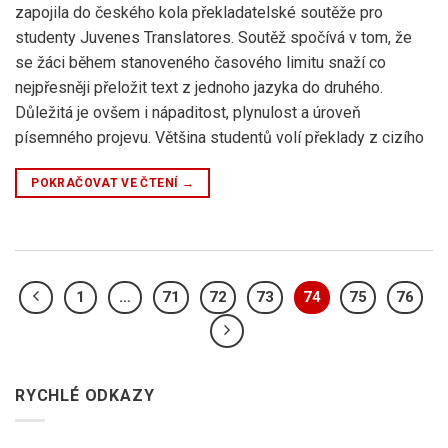
zapojila do českého kola překladatelské soutěže pro
studenty Juvenes Translatores. Soutěž spočívá v tom, že
se žáci během stanoveného časového limitu snaží co
nejpřesněji přeložit text z jednoho jazyka do druhého.
Důležitá je ovšem i nápaditost, plynulost a úroveň
písemného projevu. Většina studentů volí překlady z cizího
POKRAČOVAT VE ČTENÍ
→
1
…
71
72
73
74
75
76
RYCHLÉ ODKAZY