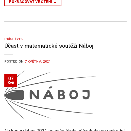
POKRAČOVAT VE ČTENÍ
→
PŘÍSPĚVEK
Účast v matematické soutěži Náboj
POSTED ON
7 KVĚTNA, 2021
07
Kvě
Na konci dubna 2021 se naše škola zúčastnila mezinárodní