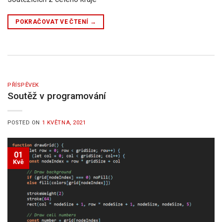
POKRAČOVAT VE ČTENÍ
→
PŘÍSPĚVEK
Soutěž v programování
POSTED ON
1 KVĚTNA, 2021
01
Kvě