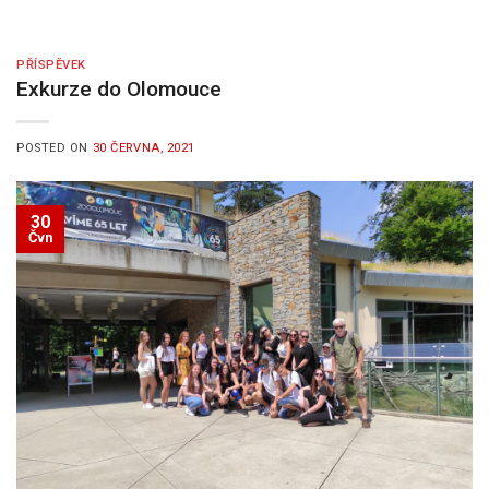
PŘÍSPĚVEK
Exkurze do Olomouce
POSTED ON
30 ČERVNA, 2021
30
Čvn