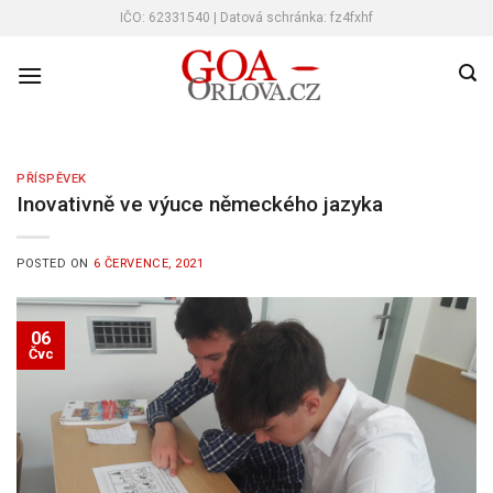
Skip
IČO: 62331540 | Datová schránka: fz4fxhf
to
content
PŘÍSPĚVEK
Inovativně ve výuce německého jazyka
POSTED ON
6 ČERVENCE, 2021
06
Čvc