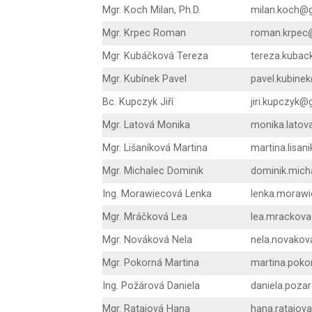
Mgr. Koch Milan, Ph.D.
milan.koch@g
Mgr. Krpec Roman
roman.krpec
Mgr. Kubáčková Tereza
tereza.kubac
Mgr. Kubínek Pavel
pavel.kubine
Bc. Kupczyk Jiří
jiri.kupczyk@
Mgr. Latová Monika
monika.latov
Mgr. Lišaníková Martina
martina.lisa
Mgr. Michalec Dominik
dominik.mich
Ing. Morawiecová Lenka
lenka.moraw
Mgr. Mráčková Lea
lea.mrackova
Mgr. Nováková Nela
nela.novakov
Mgr. Pokorná Martina
martina.poko
Ing. Požárová Daniela
daniela.poza
Mgr. Ratajová Hana
hana.ratajov