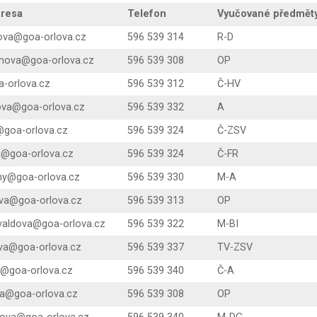
dresa
Telefon
Vyučované předmět
cova@goa-orlova.cz
596 539 314
R-D
lonova@goa-orlova.cz
596 539 308
OP
a-orlova.cz
596 539 312
Č-HV
ova@goa-orlova.cz
596 539 332
A
@goa-orlova.cz
596 539 324
Č-ZSV
a@goa-orlova.cz
596 539 324
Č-FR
ny@goa-orlova.cz
596 539 330
M-A
ova@goa-orlova.cz
596 539 313
OP
kvaldova@goa-orlova.cz
596 539 322
M-BI
va@goa-orlova.cz
596 539 337
TV-ZSV
y@goa-orlova.cz
596 539 340
Č-A
va@goa-orlova.cz
596 539 308
OP