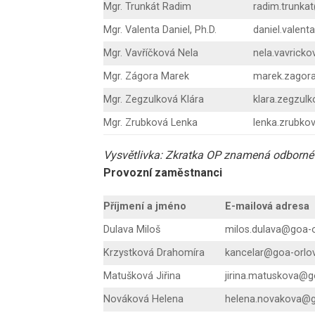
Mgr. Trunkát Radim
radim.trunka
Mgr. Valenta Daniel, Ph.D.
daniel.valen
Mgr. Vavříčková Nela
nela.vavrick
Mgr. Zágora Marek
marek.zagor
Mgr. Zegzulková Klára
klara.zegzul
Mgr. Zrubková Lenka
lenka.zrubko
Vysvětlivka: Zkratka OP znamená odborné
Provozní zaměstnanci
Příjmení a jméno
E-mailová adresa
Dulava Miloš
milos.dulava@goa-o
Krzystková Drahomíra
kancelar@goa-orlo
Matušková Jiřina
jirina.matuskova@g
Nováková Helena
helena.novakova@g