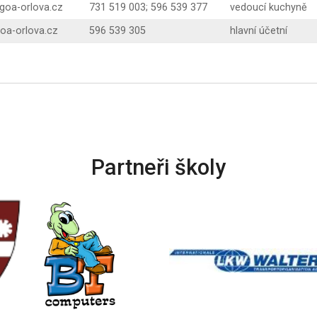
goa-orlova.cz
731 519 003; 596 539 377
vedoucí kuchyně
oa-orlova.cz
596 539 305
hlavní účetní
Partneři školy