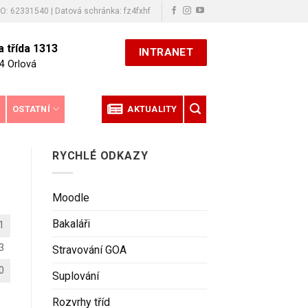
ČO: 62331540 | Datová schránka: fz4fxhf
 třída 1313
INTRANET
4 Orlová
E
OSTATNÍ
AKTUALITY
RYCHLÉ ODKAZY
Moodle
Bakaláři
1
3
Stravování GOA
0
Suplování
Rozvrhy tříd