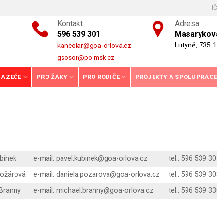
I
Kontakt
Adresa
596 539 301
Masarykova
Lutyně, 735 1
kancelar@goa-orlova.cz
gsosor@po-msk.cz
HAZEČE
PRO ŽÁKY
PRO RODIČE
PROJEKTY A SPOLUPRÁC
ubínek
e-mail: pavel.kubinek@goa-orlova.cz
tel.: 596 539 30
Požárová
e-mail: daniela.pozarova@goa-orlova.cz
tel.: 596 539 30
 Branny
e-mail: michael.branny@goa-orlova.cz
tel.: 596 539 33