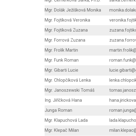
Mgr. Čemerková Šárka, Ph.D.
sarka.cemer
Mgr. Dolák Ježíšková Monika
monika.dolak
Mgr. Fojtíková Veronika
veronika.foj
Mgr. Fojtíková Zuzana
zuzana.fojti
Mgr. Forrová Zuzana
zuzana.forro
Mgr. Frolík Martin
martin.frolik
Mgr. Funk Roman
roman.funk@
Mgr. Gibarti Lucie
lucie.gibarti
Mgr. Chlopčíková Lenka
lenka.chlopc
Mgr. Janoszewski Tomáš
tomas.janos
Ing. Jiříčková Hana
hana.jiricko
Junga Roman
roman.junga
Mgr. Klapuchová Lada
lada.klapuch
Mgr. Klepač Milan
milan.klepac