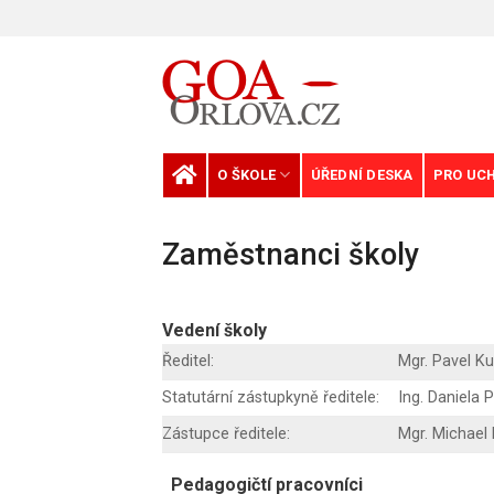
Skip
to
content
O ŠKOLE
ÚŘEDNÍ DESKA
PRO UC
Zaměstnanci školy
Vedení školy
Ředitel:
Mgr. Pavel K
Statutární zástupkyně ředitele:
Ing. Daniela 
Zástupce ředitele:
Mgr. Michael
Pedagogičtí pracovníci