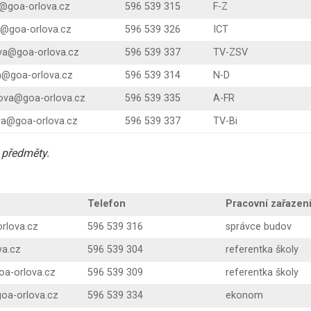
t@goa-orlova.cz
596 539 315
F-Z
ta@goa-orlova.cz
596 539 326
ICT
ova@goa-orlova.cz
596 539 337
TV-ZSV
a@goa-orlova.cz
596 539 314
N-D
kova@goa-orlova.cz
596 539 335
A-FR
va@goa-orlova.cz
596 539 337
TV-Bi
 předměty.
Telefon
Pracovní zařazen
rlova.cz
596 539 316
správce budov
va.cz
596 539 304
referentka školy
oa-orlova.cz
596 539 309
referentka školy
oa-orlova.cz
596 539 334
ekonom