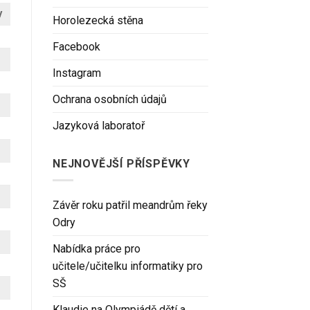
y
Horolezecká stěna
Facebook
Instagram
Ochrana osobních údajů
Jazyková laboratoř
NEJNOVĚJŠÍ PŘÍSPĚVKY
Závěr roku patřil meandrům řeky
Odry
Nabídka práce pro
učitele/učitelku informatiky pro
SŠ
Klaudie na Olympiádě dětí a