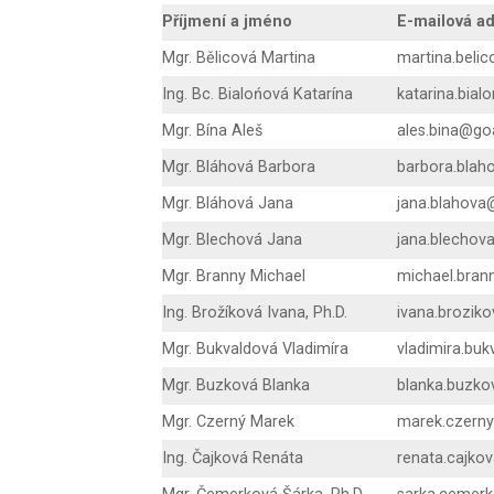
Příjmení a jméno
E-mailová a
Mgr. Bělicová Martina
martina.beli
Ing. Bc. Bialońová Katarína
katarina.bia
Mgr. Bína Aleš
ales.bina@go
Mgr. Bláhová Barbora
barbora.blah
Mgr. Bláhová Jana
jana.blahova
Mgr. Blechová Jana
jana.blechov
Mgr. Branny Michael
michael.bran
Ing. Brožíková Ivana, Ph.D.
ivana.brozik
Mgr. Bukvaldová Vladimíra
vladimira.bu
Mgr. Buzková Blanka
blanka.buzko
Mgr. Czerný Marek
marek.czern
Ing. Čajková Renáta
renata.cajko