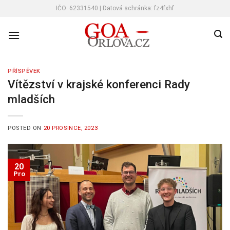
Skip
IČO: 62331540 | Datová schránka: fz4fxhf
to
content
PŘÍSPĚVEK
Vítězství v krajské konferenci Rady
mladších
POSTED ON
20 PROSINCE, 2023
20
Pro