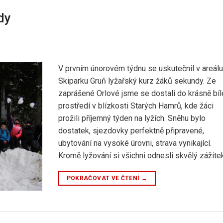
dy
V prvním únorovém týdnu se uskutečnil v areál
Skiparku Gruň lyžařský kurz žáků sekundy. Ze
zaprášené Orlové jsme se dostali do krásně bí
prostředí v blízkosti Starých Hamrů, kde žáci
prožili příjemný týden na lyžích. Sněhu bylo
dostatek, sjezdovky perfektně připravené,
ubytování na vysoké úrovni, strava vynikající.
Kromě lyžování si všichni odnesli skvělý zážite
POKRAČOVAT VE ČTENÍ
→