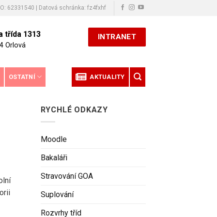
ČO: 62331540 | Datová schránka: fz4fxhf
 třída 1313
INTRANET
4 Orlová
E
OSTATNÍ
AKTUALITY
RYCHLÉ ODKAZY
Moodle
Bakaláři
Stravování GOA
olní
orii
Suplování
Rozvrhy tříd