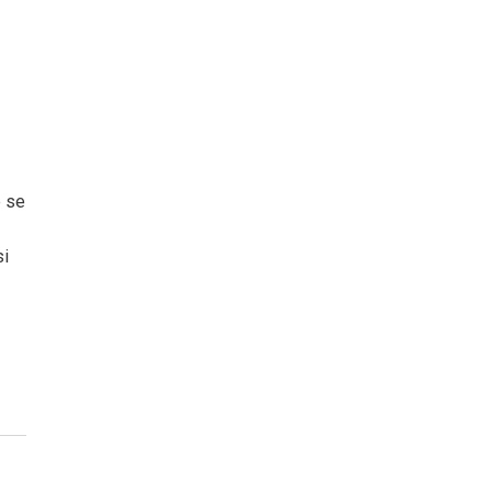
e se
si