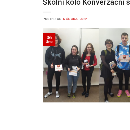
Školní kolo Konverzační s
POSTED ON
6 ÚNORA, 2022
06
Úno