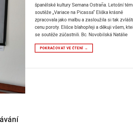
španělské kultury Semana Ostran᷉a. Letošní té
soutěže „Variace na Picassa“ Eliška krásně
zpracovala jako malbu a zasloužila si tak zvlášt
cenu poroty. Elišce blahopřeji a děkuji všem, kte
se soutěže zúčastnili. Bc. Novobilská Natálie
POKRAČOVAT VE ČTENÍ
→
ávání