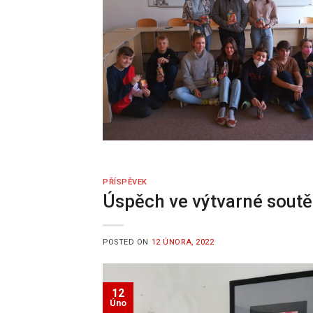
PŘÍSPĚVEK
Úspěch ve výtvarné soutě
POSTED ON
12 ÚNORA, 2022
12
Úno