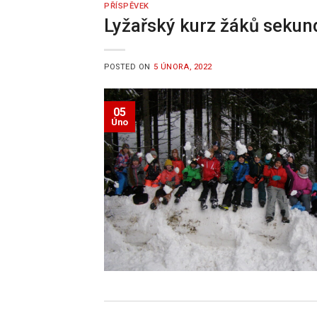
PŘÍSPĚVEK
Lyžařský kurz žáků sekun
POSTED ON
5 ÚNORA, 2022
05
Úno