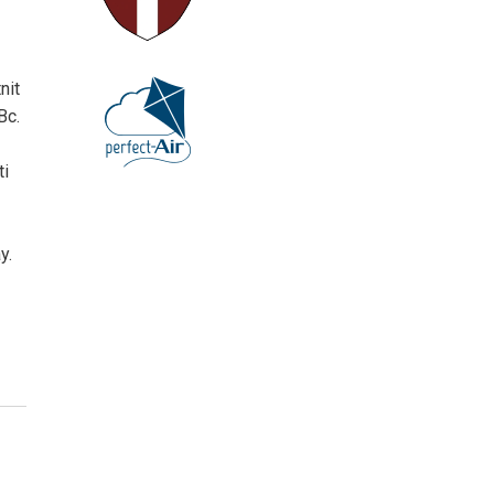
nit
Bc.
ti
y.