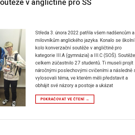
outěže v angličtině pro SŠ
Středa 3. února 2022 patřila všem nadšencům a
milovníkům anglického jazyka. Konalo se školní
kolo konverzační soutěže v angličtině pro
kategorie III.A (gymnázia) a III.C (SOŠ). Soutěž
celkem zúčastnilo 27 studentů. Ti museli projít
náročnými poslechovými cvičeními a následně 
vylosovali téma, ve kterém měli představit a
obhájit své názory a postoje a ukázat
POKRAČOVAT VE ČTENÍ
→