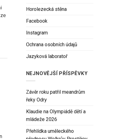
i
Horolezecká stěna
 ze
Facebook
Instagram
Ochrana osobních údajů
Jazyková laboratoř
NEJNOVĚJŠÍ PŘÍSPĚVKY
Závěr roku patřil meandrům
řeky Odry
Klaudie na Olympiádě dětí a
mládeže 2026
Přehlídka uměleckého
n
přednesu Wolkrův Prostějov