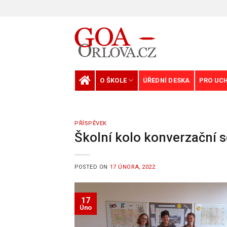
Skip
to
content
O ŠKOLE
ÚŘEDNÍ DESKA
PRO UC
PŘÍSPĚVEK
Školní kolo konverzační 
POSTED ON
17 ÚNORA, 2022
17
Úno