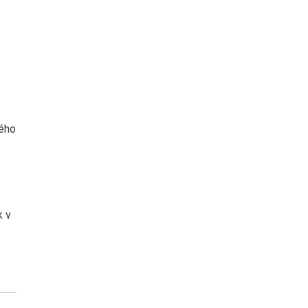
u
lého
k v