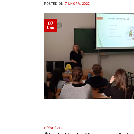
POSTED ON
7 ÚNORA, 2022
07
Úno
PŘÍSPĚVEK