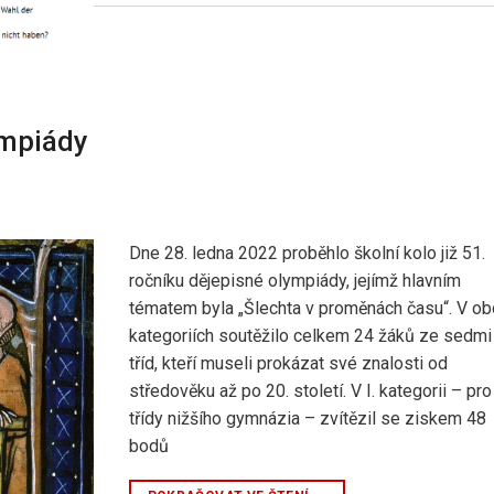
ympiády
Dne 28. ledna 2022 proběhlo školní kolo již 51.
ročníku dějepisné olympiády, jejímž hlavním
tématem byla „Šlechta v proměnách času“. V o
kategoriích soutěžilo celkem 24 žáků ze sedmi
tříd, kteří museli prokázat své znalosti od
středověku až po 20. století. V I. kategorii – pro
třídy nižšího gymnázia – zvítězil se ziskem 48
bodů