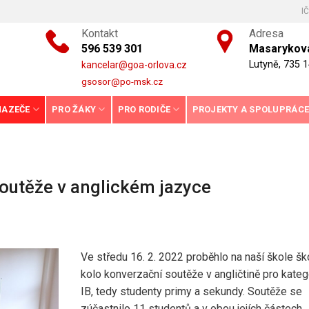
I
Kontakt
Adresa
596 539 301
Masarykova
Lutyně, 735 1
kancelar@goa-orlova.cz
gsosor@po-msk.cz
HAZEČE
PRO ŽÁKY
PRO RODIČE
PROJEKTY A SPOLUPRÁC
soutěže v anglickém jazyce
Ve středu 16. 2. 2022 proběhlo na naší škole šk
kolo konverzační soutěže v angličtině pro kateg
IB, tedy studenty primy a sekundy. Soutěže se
zúčastnilo 11 studentů a v obou jejích částech,