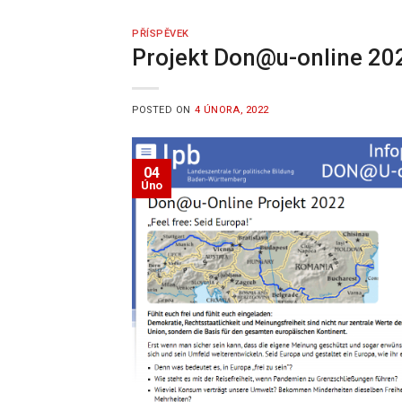
PŘÍSPĚVEK
Projekt Don@u-online 20
POSTED ON
4 ÚNORA, 2022
04
Úno