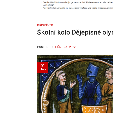
PŘÍSPĚVEK
Školní kolo Dějepisné ol
POSTED ON
1 ÚNORA, 2022
01
Úno