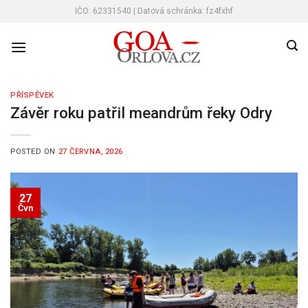
Skip
IČO: 62331540 | Datová schránka: fz4fxhf
to
content
PŘÍSPĚVEK
Závěr roku patřil meandrům řeky Odry
POSTED ON
27 ČERVNA, 2026
27
Čvn