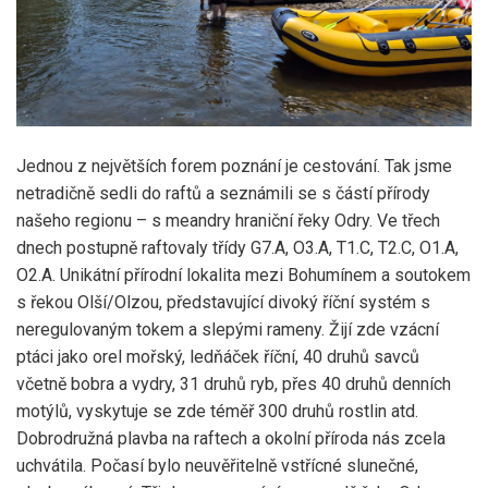
Jednou z největších forem poznání je cestování. Tak jsme
netradičně sedli do raftů a seznámili se s částí přírody
našeho regionu – s meandry hraniční řeky Odry. Ve třech
dnech postupně raftovaly třídy G7.A, O3.A, T1.C, T2.C, O1.A,
O2.A. Unikátní přírodní lokalita mezi Bohumínem a soutokem
s řekou Olší/Olzou, představující divoký říční systém s
neregulovaným tokem a slepými rameny. Žijí zde vzácní
ptáci jako orel mořský, ledňáček říční, 40 druhů savců
včetně bobra a vydry, 31 druhů ryb, přes 40 druhů denních
motýlů, vyskytuje se zde téměř 300 druhů rostlin atd.
Dobrodružná plavba na raftech a okolní příroda nás zcela
uchvátila. Počasí bylo neuvěřitelně vstřícné slunečné,