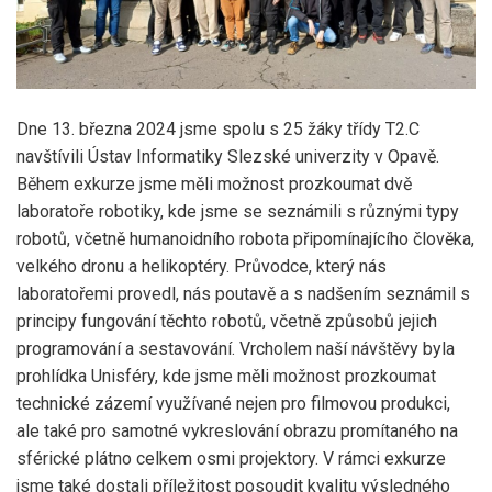
Dne 13. března 2024 jsme spolu s 25 žáky třídy T2.C
navštívili Ústav Informatiky Slezské univerzity v Opavě.
Během exkurze jsme měli možnost prozkoumat dvě
laboratoře robotiky, kde jsme se seznámili s různými typy
robotů, včetně humanoidního robota připomínajícího člověka,
velkého dronu a helikoptéry. Průvodce, který nás
laboratořemi provedl, nás poutavě a s nadšením seznámil s
principy fungování těchto robotů, včetně způsobů jejich
programování a sestavování. Vrcholem naší návštěvy byla
prohlídka Unisféry, kde jsme měli možnost prozkoumat
technické zázemí využívané nejen pro filmovou produkci,
ale také pro samotné vykreslování obrazu promítaného na
sférické plátno celkem osmi projektory. V rámci exkurze
jsme také dostali příležitost posoudit kvalitu výsledného