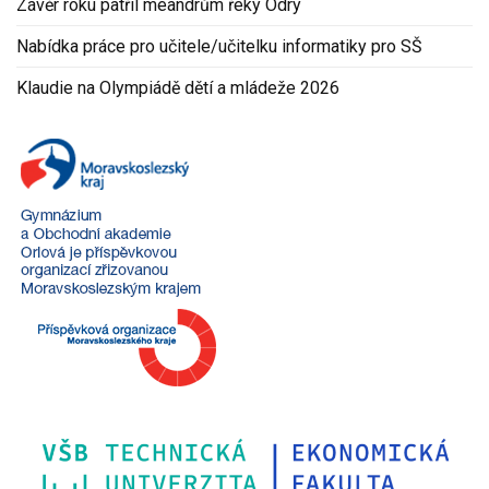
Závěr roku patřil meandrům řeky Odry
Nabídka práce pro učitele/učitelku informatiky pro SŠ
Klaudie na Olympiádě dětí a mládeže 2026