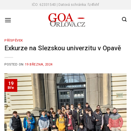
Skip
IČO: 62331540 | Datová schránka: fz4fxhf
to
content
PŘÍSPĚVEK
Exkurze na Slezskou univerzitu v Opavě
POSTED ON
19 BŘEZNA, 2024
19
Bře