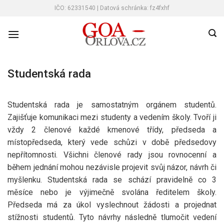
Skip
IČO: 62331540 | Datová schránka: fz4fxhf
to
content
Studentská rada
Studentská rada je samostatným orgánem studentů.
Zajišťuje komunikaci mezi studenty a vedením školy. Tvoří ji
vždy 2 členové každé kmenové třídy, předseda a
místopředseda, který vede schůzi v době předsedovy
nepřítomnosti. Všichni členové rady jsou rovnocenní a
během jednání mohou nezávisle projevit svůj názor, návrh či
myšlenku. Studentská rada se schází pravidelně co 3
měsíce nebo je výjimečně svolána ředitelem školy.
Předseda má za úkol vyslechnout žádosti a projednat
stížnosti studentů. Tyto návrhy následně tlumočit vedení