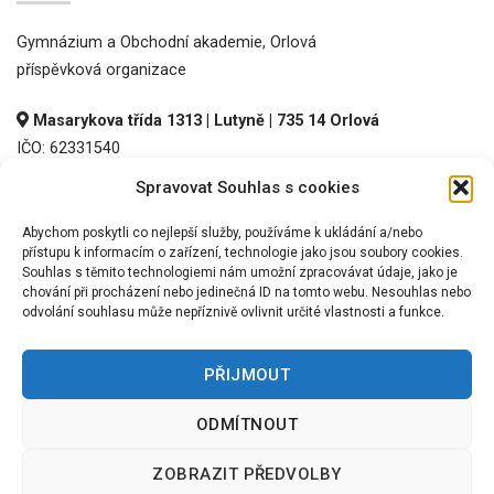
Gymnázium a Obchodní akademie, Orlová
příspěvková organizace
Masarykova třída 1313 | Lutyně | 735 14 Orlová
IČO: 62331540
DIČ: CZ62331540
Spravovat Souhlas s cookies
REDIZO: 600016536
Abychom poskytli co nejlepší služby, používáme k ukládání a/nebo
přístupu k informacím o zařízení, technologie jako jsou soubory cookies.
Souhlas s těmito technologiemi nám umožní zpracovávat údaje, jako je
chování při procházení nebo jedinečná ID na tomto webu. Nesouhlas nebo
odvolání souhlasu může nepříznivě ovlivnit určité vlastnosti a funkce.
PŘIJMOUT
©
2026 GOA Orlová, p.o.
ODMÍTNOUT
TERMS
PRIVACY
COOKIES
ZOBRAZIT PŘEDVOLBY