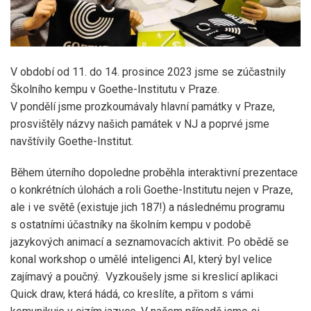
V období od 11. do 14. prosince 2023 jsme se zúčastnily
Školního kempu v Goethe-Institutu v Praze.
V pondělí jsme prozkoumávaly hlavní památky v Praze,
prosvištěly názvy našich památek v NJ a poprvé jsme
navštívily Goethe-Institut.
Během úterního dopoledne proběhla interaktivní prezentace
o konkrétních úlohách a roli Goethe-Institutu nejen v Praze,
ale i ve světě (existuje jich 187!) a následnému programu
s ostatními účastníky na školním kempu v podobě
jazykových animací a seznamovacích aktivit. Po obědě se
konal workshop o umělé inteligenci AI, který byl velice
zajímavý a poučný. Vyzkoušely jsme si kreslicí aplikaci
Quick draw, která hádá, co kreslíte, a přitom s vámi