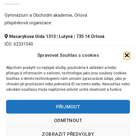
Gymnázium a Obchodní akademie, Orlová
příspěvková organizace
Masarykova třída 1313 | Lutyně | 735 14 Orlová
IČO: 62331540
DIČ: CZ62331540
Spravovat Souhlas s cookies
REDIZO: 600016536
Abychom poskytli co nejlepší služby, používáme k ukládání a/nebo
přístupu k informacím o zařízení, technologie jako jsou soubory cookies.
Souhlas s těmito technologiemi nám umožní zpracovávat údaje, jako je
chování při procházení nebo jedinečná ID na tomto webu. Nesouhlas nebo
odvolání souhlasu může nepříznivě ovlivnit určité vlastnosti a funkce.
PŘIJMOUT
©
2026 GOA Orlová, p.o.
ODMÍTNOUT
TERMS
PRIVACY
COOKIES
ZOBRAZIT PŘEDVOLBY