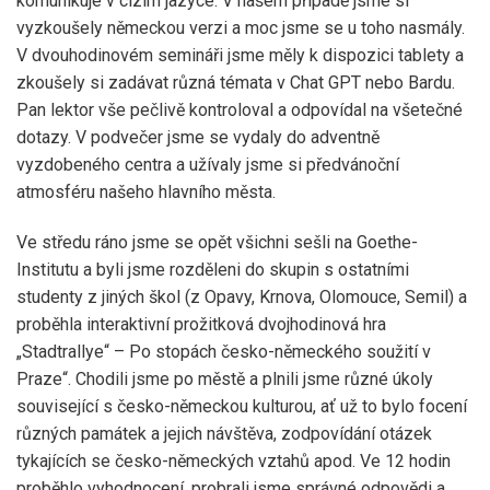
komunikuje v cizím jazyce. V našem případě jsme si
vyzkoušely německou verzi a moc jsme se u toho nasmály.
V dvouhodinovém semináři jsme měly k dispozici tablety a
zkoušely si zadávat různá témata v Chat GPT nebo Bardu.
Pan lektor vše pečlivě kontroloval a odpovídal na všetečné
dotazy. V podvečer jsme se vydaly do adventně
vyzdobeného centra a užívaly jsme si předvánoční
atmosféru našeho hlavního města.
Ve středu ráno jsme se opět všichni sešli na Goethe-
Institutu a byli jsme rozděleni do skupin s ostatními
studenty z jiných škol (z Opavy, Krnova, Olomouce, Semil) a
proběhla interaktivní prožitková dvojhodinová hra
„Stadtrallye“ – Po stopách česko-německého soužití v
Praze“. Chodili jsme po městě a plnili jsme různé úkoly
související s česko-německou kulturou, ať už to bylo focení
různých památek a jejich návštěva, zodpovídání otázek
tykajících se česko-německých vztahů apod. Ve 12 hodin
proběhlo vyhodnocení, probrali jsme správné odpovědi a