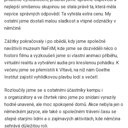
nejlepší smíšenou skupinou se stala právě ta, která měla
nejvíce správných odpovědí. Ta vyhrála extra cenu. My
ostatní jsme dostali malou sladkost a vtipné odznáčky v
němčině.
Zážitky pokračovaly i po obědě, kdy jsme společně
navštívili muzeum NaFilM, kde jsme se dozvěděli něco o
historii filmu a vyzkoušeli jsme si vlastní animaci příběhu,
virtuální realitu a vytváření audia pro kreslenou pohádku. K
večeru jsme se přemístili k Vltavě, na níž nám Goethe
Institut zajistil vyhlídkovou plavbu lodí s večeří.
Rozloučily jsme se s ostatními účastníky kempu i
s organizátory a ve čtvrtek ráno jsme po snídani vyrazily
hodně unavené, ale moc spokojené domů. Akce nebyla jen o
německém jazyce, ale také o společném trávení času se
stejně starými lidmi a o zajímavých aktivitách, kde němčina
sehrává důležitou roli.