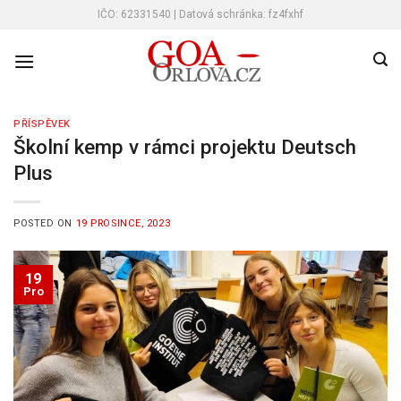
Skip
IČO: 62331540 | Datová schránka: fz4fxhf
to
content
PŘÍSPĚVEK
Školní kemp v rámci projektu Deutsch
Plus
POSTED ON
19 PROSINCE, 2023
19
Pro