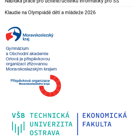
Nabídka práce pro učitele/učitelku informatiky pro SŠ
Klaudie na Olympiádě dětí a mládeže 2026