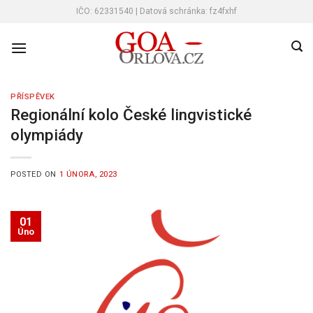
Skip
IČO: 62331540 | Datová schránka: fz4fxhf
to
content
PŘÍSPĚVEK
Regionální kolo České lingvistické
olympiády
POSTED ON
1 ÚNORA, 2023
01
Úno