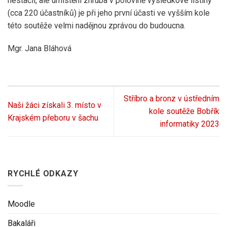
nestačil, ale umístění zhruba v polovině výsledkové listiny
(cca 220 účastníků) je při jeho první účasti ve vyšším kole
této soutěže velmi nadějnou zprávou do budoucna.
Mgr. Jana Bláhová
Stříbro a bronz v ústředním
Naši žáci získali 3. místo v
kole soutěže Bobřík
Krajském přeboru v šachu
informatiky 2023
RYCHLÉ ODKAZY
Moodle
Bakaláři