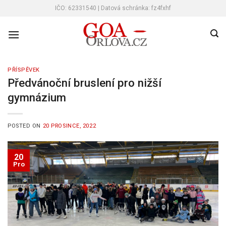
Skip
IČO: 62331540 | Datová schránka: fz4fxhf
to
content
PŘÍSPĚVEK
Předvánoční bruslení pro nižší
gymnázium
POSTED ON
20 PROSINCE, 2022
20
Pro