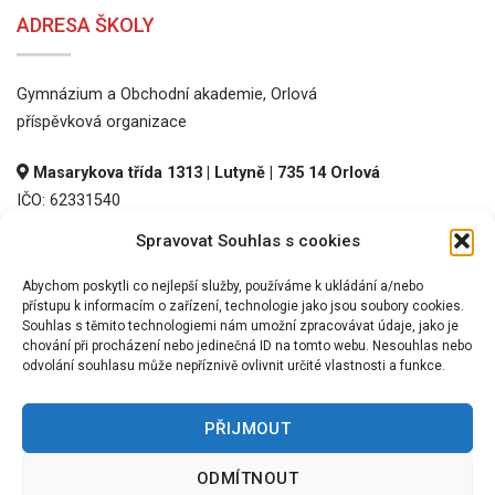
ADRESA ŠKOLY
Gymnázium a Obchodní akademie, Orlová
příspěvková organizace
Masarykova třída 1313 | Lutyně | 735 14 Orlová
IČO: 62331540
DIČ: CZ62331540
Spravovat Souhlas s cookies
REDIZO: 600016536
Abychom poskytli co nejlepší služby, používáme k ukládání a/nebo
přístupu k informacím o zařízení, technologie jako jsou soubory cookies.
Souhlas s těmito technologiemi nám umožní zpracovávat údaje, jako je
chování při procházení nebo jedinečná ID na tomto webu. Nesouhlas nebo
odvolání souhlasu může nepříznivě ovlivnit určité vlastnosti a funkce.
PŘIJMOUT
©
2026 GOA Orlová, p.o.
ODMÍTNOUT