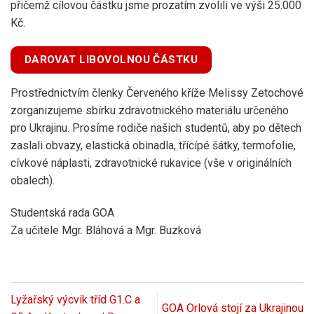
přičemž cílovou částku jsme prozatím zvolili ve výši 25.000
Kč.
DAROVAT LIBOVOLNOU ČÁSTKU
Prostřednictvím členky Červeného kříže Melissy Zetochové
zorganizujeme sbírku zdravotnického materiálu určeného
pro Ukrajinu. Prosíme rodiče našich studentů, aby po dětech
zaslali obvazy, elastická obinadla, třícípé šátky, termofolie,
cívkové náplasti, zdravotnické rukavice (vše v originálních
obalech).
Studentská rada GOA
Za učitele Mgr. Bláhová a Mgr. Buzková
Lyžařský výcvik tříd G1.C a
GOA Orlová stojí za Ukrajinou