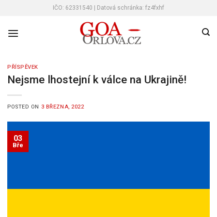
Skip
IČO: 62331540 | Datová schránka: fz4fxhf
to
content
PŘÍSPĚVEK
Nejsme lhostejní k válce na Ukrajině!
POSTED ON
3 BŘEZNA, 2022
03
Bře