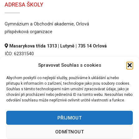
ADRESA ŠKOLY
Gymnázium a Obchodní akademie, Orlová
příspěvková organizace
Masarykova třída 1313 | Lutyně | 735 14 Orlová
IČO: 62331540
DIČ: CZ62331540
Spravovat Souhlas s cookies
REDIZO: 600016536
Abychom poskytli co nejlepší služby, používáme k ukládání a/nebo
přístupu k informacím o zařízení, technologie jako jsou soubory cookies.
Souhlas s těmito technologiemi nám umožní zpracovávat údaje, jako je
chování při procházení nebo jedinečná ID na tomto webu. Nesouhlas nebo
odvolání souhlasu může nepříznivě ovlivnit určité vlastnosti a funkce.
PŘIJMOUT
©
2026 GOA Orlová, p.o.
ODMÍTNOUT