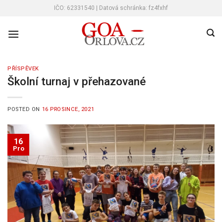
Skip
IČO: 62331540 | Datová schránka: fz4fxhf
to
content
PŘÍSPĚVEK
Školní turnaj v přehazované
POSTED ON
16 PROSINCE, 2021
16
Pro