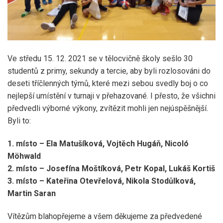
Ve středu 15. 12. 2021 se v tělocvičně školy sešlo 30
studentů z primy, sekundy a tercie, aby byli rozlosováni do
deseti tříčlenných týmů, které mezi sebou svedly boj o co
nejlepší umístění v turnaji v přehazované. I přesto, že všichni
předvedli výborné výkony, zvítězit mohli jen nejúspěšnější.
Byli to:
1. místo – Ela Matušíková, Vojtěch Hugáň, Nicoló
Möhwald
2. místo – Josefína Moštíková, Petr Kopal, Lukáš Kortiš
3. místo – Kateřina Otevřelová, Nikola Stodůlková,
Martin Saran
Vítězům blahopřejeme a všem děkujeme za předvedené