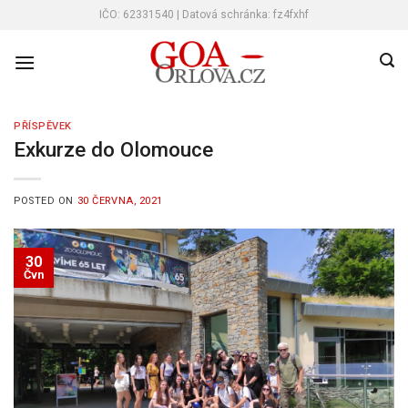
Skip
IČO: 62331540 | Datová schránka: fz4fxhf
to
content
PŘÍSPĚVEK
Exkurze do Olomouce
POSTED ON
30 ČERVNA, 2021
30
Čvn