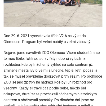
Dne 29. 6. 2021 vycestovala třída V2.A na výlet do
Olomouce. Program byl velmi nabitý a velmi zábavný.
Nejprve jsme navštívili ZOO Olomouc. Všem studentům se
to moc líbilo, fotili se se zvířaty nebo si vylezli na
rozhlednu, kde byl nádherný výhled na celé centrum již
zmíněné města. Bylo velmi slunečné, teplé, letní počasí a
tak se musel pravidelně dodržovat pitný režim. Po prohlídce
ZOO se jelo zpátky na nádraží, kde byl 3h rozchod pro
všechny. Každý si trávil čas podle sebe, někdo šel
nakupovat, druzí zase procházeli nádherným historickým
centrem a obdivovali památky. Po dlouhém dni jsme se
setkali v plném počtu před nádražní budovou a odjeli v