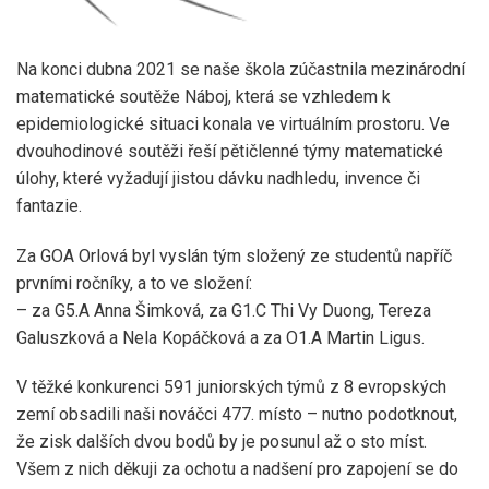
Na konci dubna 2021 se naše škola zúčastnila mezinárodní
matematické soutěže Náboj, která se vzhledem k
epidemiologické situaci konala ve virtuálním prostoru. Ve
dvouhodinové soutěži řeší pětičlenné týmy matematické
úlohy, které vyžadují jistou dávku nadhledu, invence či
fantazie.
Za GOA Orlová byl vyslán tým složený ze studentů napříč
prvními ročníky, a to ve složení:
– za G5.A Anna Šimková, za G1.C Thi Vy Duong, Tereza
Galuszková a Nela Kopáčková a za O1.A Martin Ligus.
V těžké konkurenci 591 juniorských týmů z 8 evropských
zemí obsadili naši nováčci 477. místo – nutno podotknout,
že zisk dalších dvou bodů by je posunul až o sto míst.
Všem z nich děkuji za ochotu a nadšení pro zapojení se do