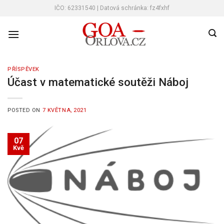
Skip
IČO: 62331540 | Datová schránka: fz4fxhf
to
content
PŘÍSPĚVEK
Účast v matematické soutěži Náboj
POSTED ON
7 KVĚTNA, 2021
07
Kvě