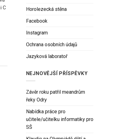
i C
Horolezecká stěna
Facebook
Instagram
Ochrana osobních údajů
Jazyková laboratoř
NEJNOVĚJŠÍ PŘÍSPĚVKY
Závěr roku patřil meandrům
řeky Odry
Nabídka práce pro
učitele/učitelku informatiky pro
SŠ
Klaudie na Olympiádě dětí a