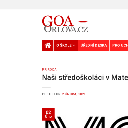
Skip
to
content
O ŠKOLE
ÚŘEDNÍ DESKA
PRO UC
PŘÍRODA
Naši středoškoláci v Mat
POSTED ON
2 ÚNORA, 2021
02
Úno