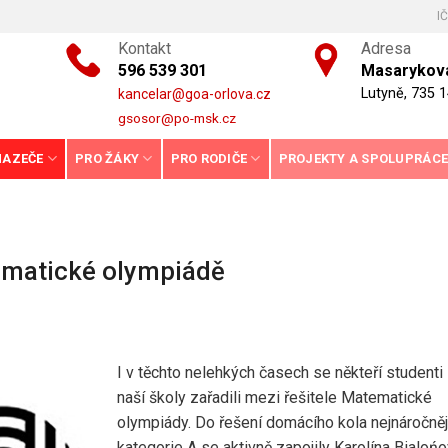
I
Kontakt
Adresa
596 539 301
Masarykova
Lutyně, 735 1
kancelar@goa-orlova.cz
gsosor@po-msk.cz
HAZEČE
PRO ŽÁKY
PRO RODIČE
PROJEKTY A SPOLUPRÁC
ematické olympiádě
I v těchto nelehkých časech se někteří studenti
naší školy zařadili mezi řešitele Matematické
olympiády. Do řešení domácího kola nejnáročněj
kategorie A se aktivně zapojily Karolína Bialoń