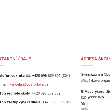
NTAKTNÍ ÚDAJE
ADRESA ŠKOL
Gymnázium a Obch
lefon sekretariát:
+420 596 539 301 (304)
příspěvková organ
mail:
kancelar@goa-orlova.cz
Masarykova tříd
fon ředitele školy:
+420 596 539 302
IČO: 62331540
fon zástupkyně ředitele:
+420 596 539 303
DIČ: CZ62331540