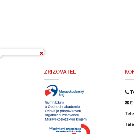
ZŘIZOVATEL
KO
Te
E-
Tele
Tele