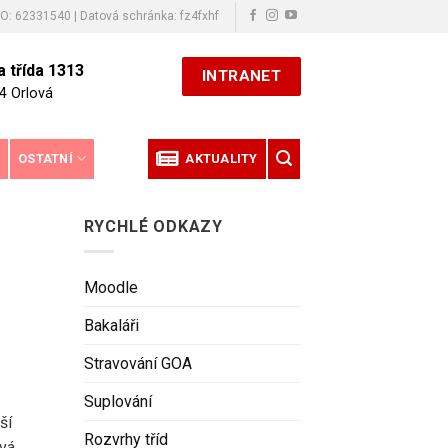
ČO: 62331540 | Datová schránka: fz4fxhf
 třída 1313
INTRANET
4 Orlová
E
OSTATNÍ
AKTUALITY
RYCHLÉ ODKAZY
Moodle
Bakaláři
Stravování GOA
Suplování
ší
Rozvrhy tříd
ová