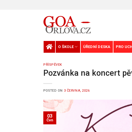
Skip
to
content
O ŠKOLE
ÚŘEDNÍ DESKA
PRO UC
PŘÍSPĚVEK
Pozvánka na koncert pě
POSTED ON
3 ČERVNA, 2026
03
Čvn