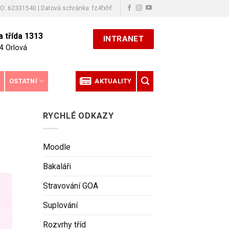
ČO: 62331540 | Datová schránka: fz4fxhf
 třída 1313
INTRANET
4 Orlová
E
OSTATNÍ
AKTUALITY
RYCHLÉ ODKAZY
Moodle
Bakaláři
Stravování GOA
Suplování
Rozvrhy tříd