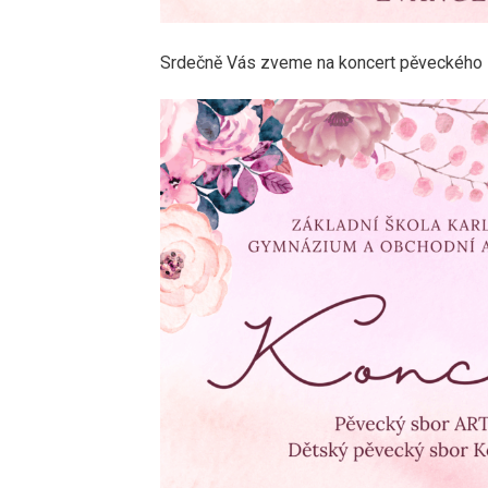
Srdečně Vás zveme na koncert pěveckého s