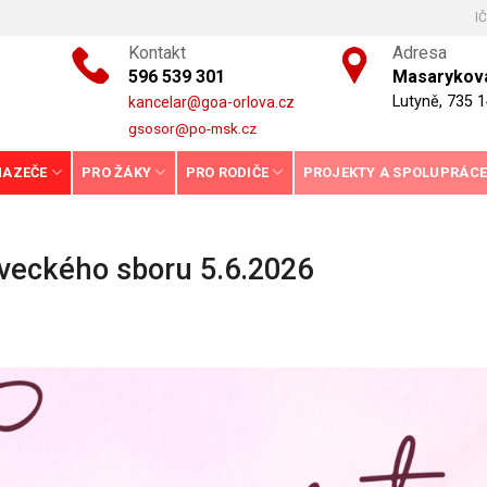
I
Kontakt
Adresa
596 539 301
Masarykova
Lutyně, 735 1
kancelar@goa-orlova.cz
gsosor@po-msk.cz
HAZEČE
PRO ŽÁKY
PRO RODIČE
PROJEKTY A SPOLUPRÁC
veckého sboru 5.6.2026