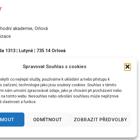
Y
odní akademie, Orlová
izace
a 1313 | Lutyně | 735 14 Orlová
Spravovat Souhlas s cookies
36
ytli co nejlepší služby, používáme k ukládání a/nebo přístupu k
 zařízení, technologie jako jsou soubory cookies. Souhlas s těmito
mi nám umožní zpracovávat údaje, jako je chování při procházení nebo
D na tomto webu. Nesouhlas nebo odvolání souhlasu může nepříznivě
té vlastnosti a funkce.
DLA PŘÍSTUPNOSTI
ARCHIV
JMOUT
ODMÍTNOUT
ZOBRAZIT PŘEDVOLBY
VNITŘNÍ OZNAMOVACÍ SYSTÉM