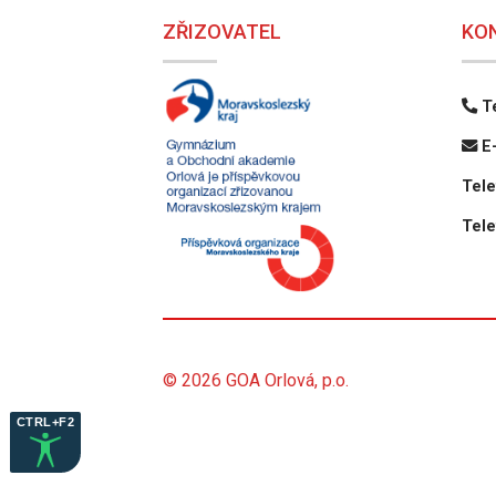
ZŘIZOVATEL
KO
Te
E-
Tele
Tele
© 2026 GOA Orlová, p.o.
CTRL+F2