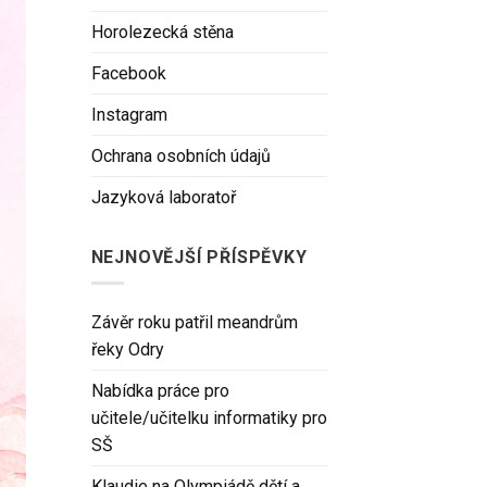
Horolezecká stěna
Facebook
Instagram
Ochrana osobních údajů
Jazyková laboratoř
NEJNOVĚJŠÍ PŘÍSPĚVKY
Závěr roku patřil meandrům
řeky Odry
Nabídka práce pro
učitele/učitelku informatiky pro
SŠ
Klaudie na Olympiádě dětí a