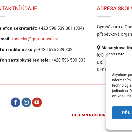
NTAKTNÍ ÚDAJE
ADRESA ŠKOL
Gymnázium a Obch
lefon sekretariát:
+420 596 539 301 (304)
příspěvková organ
mail:
kancelar@goa-orlova.cz
Masarykova tříd
fon ředitele školy:
+420 596 539 302
IČO: 62331540
fon zástupkyně ředitele:
+420 596 539 303
DIČ: CZ62331540
REDIZO: 6000165
Abychom posk
informacím o
technologie
jedinečná I
ovlivnit urči
PRAVI
PŘI
OCHRANA OSOBNÍCH ÚDAJŮ