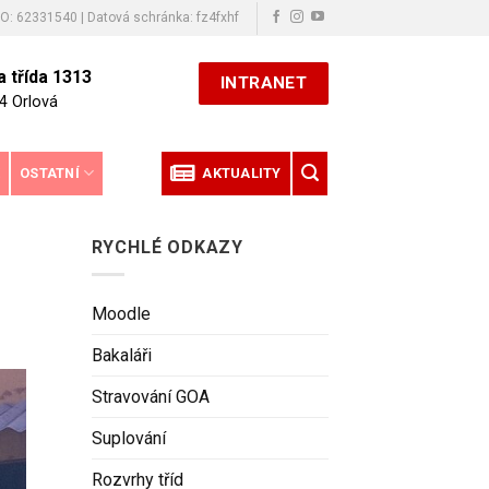
ČO: 62331540 | Datová schránka: fz4fxhf
 třída 1313
INTRANET
4 Orlová
E
OSTATNÍ
AKTUALITY
RYCHLÉ ODKAZY
Moodle
Bakaláři
Stravování GOA
Suplování
Rozvrhy tříd