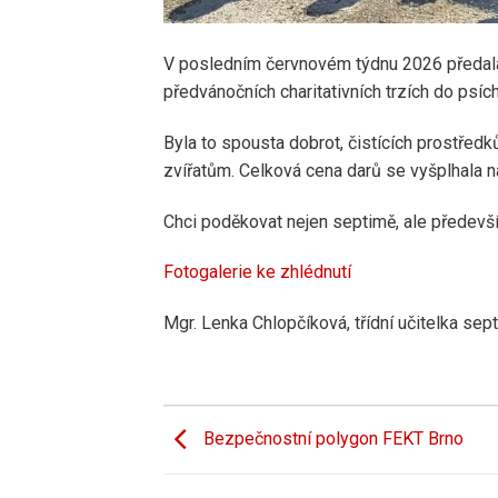
V posledním červnovém týdnu 2026 předala 
předvánočních charitativních trzích do psíc
Byla to spousta dobrot, čistících prostředk
zvířatům. Celková cena darů se vyšplhala na
Chci poděkovat nejen septimě, ale předevší
Fotogalerie ke zhlédnutí
Mgr. Lenka Chlopčíková, třídní učitelka sep
Bezpečnostní polygon FEKT Brno