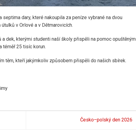
septima dary, které nakoupila za peníze vybrané na dvou
h útulků v Orlové a v Dětmarovicích.
ů a dek, kterými studenti naší školy přispěli na pomoc opuštěným
 téměř 25 tisíc korun.
m těm, kteří jakýmkoliv způsobem přispěli do našich sbírek.
timy
Česko–polský den 2026