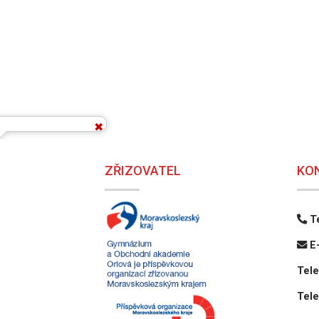
ZŘIZOVATEL
KO
Te
E-
Tele
Tele