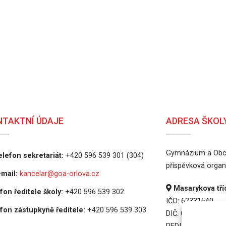
NTAKTNÍ ÚDAJE
ADRESA ŠKOL
Gymnázium a Obch
lefon sekretariát:
+420 596 539 301 (304)
příspěvková organ
mail:
kancelar@goa-orlova.cz
Masarykova tříd
fon ředitele školy:
+420 596 539 302
IČO: 62331540
fon zástupkyně ředitele:
+420 596 539 303
DIČ: CZ62331540