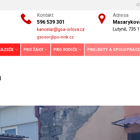
I
Kontakt
Adresa
596 539 301
Masarykova
Lutyně, 735 1
kancelar@goa-orlova.cz
gsosor@po-msk.cz
HAZEČE
PRO ŽÁKY
PRO RODIČE
PROJEKTY A SPOLUPRÁC
m