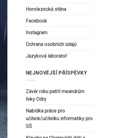
Horolezecká stěna
Facebook
Instagram
Ochrana osobních údajů
Jazyková laboratoř
NEJNOVĚJŠÍ PŘÍSPĚVKY
Závěr roku patřil meandrům
řeky Odry
Nabídka práce pro
učitele/učitelku informatiky pro
SŠ
Klaudie na Olympiádě dětí a