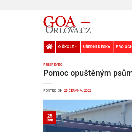
Skip
to
content
O ŠKOLE
ÚŘEDNÍ DESKA
PRO UC
PŘÍSPĚVEK
Pomoc opuštěným psů
POSTED ON
25 ČERVNA, 2026
25
Čvn