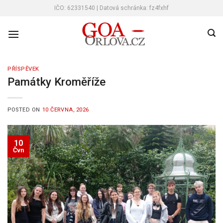
Skip
IČO: 62331540 | Datová schránka: fz4fxhf
to
content
PŘÍSPĚVEK
Památky Kroměříže
POSTED ON
10 ČERVNA, 2026
10
Čvn