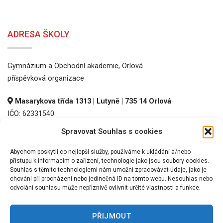
ADRESA ŠKOLY
Gymnázium a Obchodní akademie, Orlová
příspěvková organizace
Masarykova třída 1313 | Lutyně | 735 14 Orlová
IČO: 62331540
DIČ: CZ62331540
Spravovat Souhlas s cookies
REDIZO: 600016536
Abychom poskytli co nejlepší služby, používáme k ukládání a/nebo
přístupu k informacím o zařízení, technologie jako jsou soubory cookies.
Souhlas s těmito technologiemi nám umožní zpracovávat údaje, jako je
chování při procházení nebo jedinečná ID na tomto webu. Nesouhlas nebo
odvolání souhlasu může nepříznivě ovlivnit určité vlastnosti a funkce.
PŘIJMOUT
©