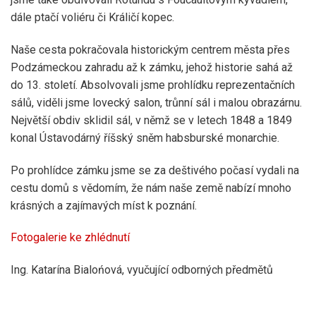
dále ptačí voliéru či Králičí kopec.
Naše cesta pokračovala historickým centrem města přes
Podzámeckou zahradu až k zámku, jehož historie sahá až
do 13. století. Absolvovali jsme prohlídku reprezentačních
sálů, viděli jsme lovecký salon, trůnní sál i malou obrazárnu.
Největší obdiv sklidil sál, v němž se v letech 1848 a 1849
konal Ústavodárný říšský sněm habsburské monarchie.
Po prohlídce zámku jsme se za deštivého počasí vydali na
cestu domů s vědomím, že nám naše země nabízí mnoho
krásných a zajímavých míst k poznání.
Fotogalerie ke zhlédnutí
Ing. Katarína Bialońová, vyučující odborných předmětů