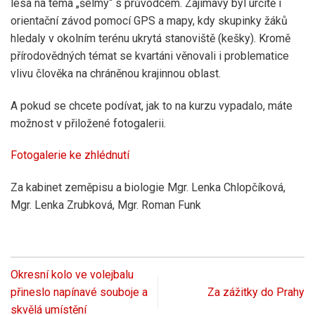
lesa na téma „šelmy“ s průvodcem. Zajímavý byl určitě i
orientační závod pomocí GPS a mapy, kdy skupinky žáků
hledaly v okolním terénu ukrytá stanoviště (kešky). Kromě
přírodovědných témat se kvartáni věnovali i problematice
vlivu člověka na chráněnou krajinnou oblast.
A pokud se chcete podívat, jak to na kurzu vypadalo, máte
možnost v přiložené fotogalerii.
Fotogalerie ke zhlédnutí
Za kabinet zeměpisu a biologie Mgr. Lenka Chlopčíková,
Mgr. Lenka Zrubková, Mgr. Roman Funk
Okresní kolo ve volejbalu
přineslo napínavé souboje a
Za zážitky do Prahy
skvělá umístění