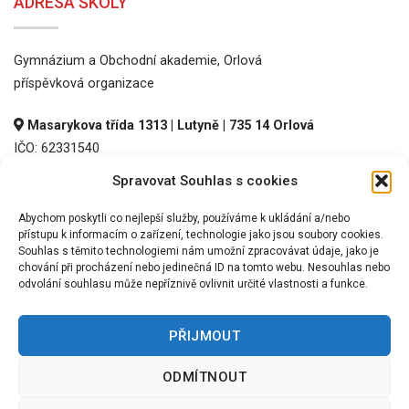
ADRESA ŠKOLY
Gymnázium a Obchodní akademie, Orlová
příspěvková organizace
Masarykova třída 1313 | Lutyně | 735 14 Orlová
IČO: 62331540
DIČ: CZ62331540
Spravovat Souhlas s cookies
REDIZO: 600016536
Abychom poskytli co nejlepší služby, používáme k ukládání a/nebo
přístupu k informacím o zařízení, technologie jako jsou soubory cookies.
Souhlas s těmito technologiemi nám umožní zpracovávat údaje, jako je
chování při procházení nebo jedinečná ID na tomto webu. Nesouhlas nebo
odvolání souhlasu může nepříznivě ovlivnit určité vlastnosti a funkce.
PŘIJMOUT
©
2026 GOA Orlová, p.o.
ODMÍTNOUT
TERMS
PRIVACY
COOKIES