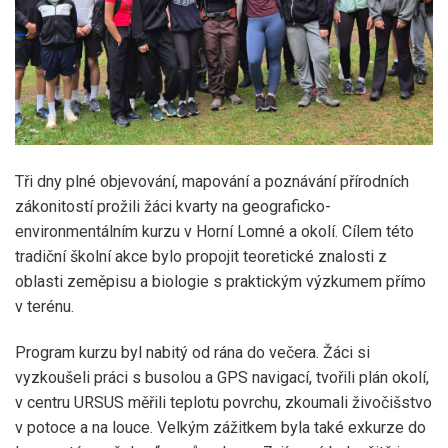
Tři dny plné objevování, mapování a poznávání přírodních
zákonitostí prožili žáci kvarty na geograficko-
environmentálním kurzu v Horní Lomné a okolí. Cílem této
tradiční školní akce bylo propojit teoretické znalosti z
oblasti zeměpisu a biologie s praktickým výzkumem přímo
v terénu.
Program kurzu byl nabitý od rána do večera. Žáci si
vyzkoušeli práci s busolou a GPS navigací, tvořili plán okolí,
v centru URSUS měřili teplotu povrchu, zkoumali živočišstvo
v potoce a na louce. Velkým zážitkem byla také exkurze do