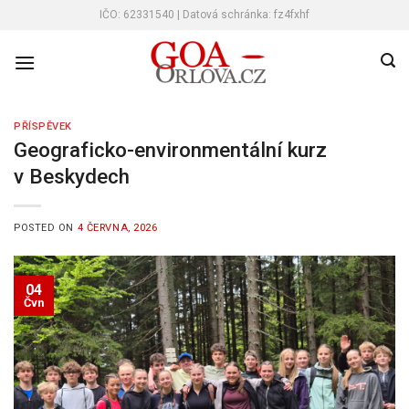
Skip
IČO: 62331540 | Datová schránka: fz4fxhf
to
content
PŘÍSPĚVEK
Geograficko-environmentální kurz
v Beskydech
POSTED ON
4 ČERVNA, 2026
04
Čvn