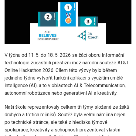
V týdnu od 11. 5. do 18. 5. 2026 se žáci oboru Informační
technologie zúčastnili prestižní mezinárodní soutěže AT&T
Online Hackathon 2026. Cílem této výzvy bylo během
jediného týdne vytvořit funkční aplikaci s využitím umělé
inteligence (AI), a to v oblastech AI & Telecommunication,
autonomní robotizace nebo generativní AI a kreativity.
Naši školu reprezentovaly celkem tři týmy složené ze žáků
druhých a třetích ročníků. Soutěž byla velmi náročná nejen
po technické stránce, ale také z hlediska týmové
spolupráce, kreativity a schopnosti prezentovat vlastní