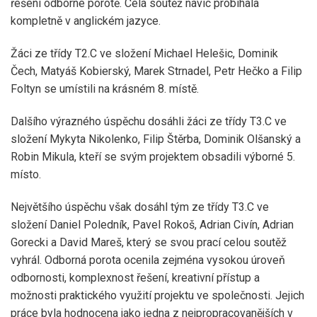
řešení odborné porotě. Celá soutěž navíc probíhala
kompletně v anglickém jazyce.
Žáci ze třídy T2.C ve složení Michael Helešic, Dominik
Čech, Matyáš Kobierský, Marek Strnadel, Petr Hečko a Filip
Foltyn se umístili na krásném 8. místě.
Dalšího výrazného úspěchu dosáhli žáci ze třídy T3.C ve
složení Mykyta Nikolenko, Filip Štěrba, Dominik Olšanský a
Robin Mikula, kteří se svým projektem obsadili výborné 5.
místo.
Největšího úspěchu však dosáhl tým ze třídy T3.C ve
složení Daniel Poledník, Pavel Rokoš, Adrian Civín, Adrian
Gorecki a David Mareš, který se svou prací celou soutěž
vyhrál. Odborná porota ocenila zejména vysokou úroveň
odbornosti, komplexnost řešení, kreativní přístup a
možnosti praktického využití projektu ve společnosti. Jejich
práce byla hodnocena jako jedna z nejpropracovanějších v