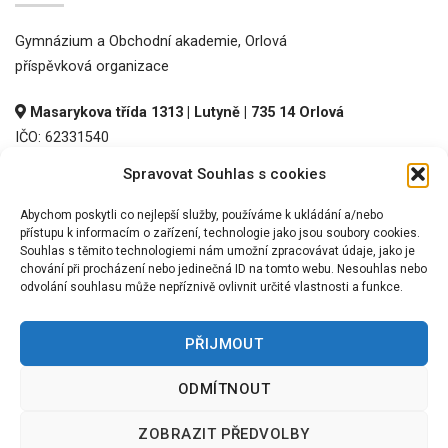
Gymnázium a Obchodní akademie, Orlová
příspěvková organizace
Masarykova třída 1313 | Lutyně | 735 14 Orlová
IČO: 62331540
DIČ: CZ62331540
Spravovat Souhlas s cookies
REDIZO: 600016536
Abychom poskytli co nejlepší služby, používáme k ukládání a/nebo
přístupu k informacím o zařízení, technologie jako jsou soubory cookies.
Souhlas s těmito technologiemi nám umožní zpracovávat údaje, jako je
chování při procházení nebo jedinečná ID na tomto webu. Nesouhlas nebo
odvolání souhlasu může nepříznivě ovlivnit určité vlastnosti a funkce.
PŘIJMOUT
©
2026 GOA Orlová, p.o.
ODMÍTNOUT
TERMS
PRIVACY
COOKIES
ZOBRAZIT PŘEDVOLBY