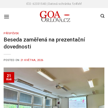
Skip
IČO: 62331540 | Datová schránka: fz4fxhf
to
content
PŘÍSPĚVEK
Beseda zaměřená na prezentační
dovednosti
POSTED ON
21 KVĚTNA, 2026
21
Kvě