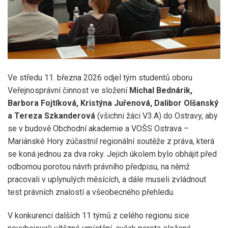
Ve středu 11. března 2026 odjel tým studentů oboru
Veřejnosprávní činnost ve složení
Michal Bednárik,
Barbora Fojtíková, Kristýna Juřenová, Dalibor Olšanský
a Tereza Szkanderová
(všichni žáci V3.A) do Ostravy, aby
se v budově Obchodní akademie a VOŠS Ostrava –
Mariánské Hory zúčastnil regionální soutěže z práva, která
se koná jednou za dva roky. Jejich úkolem bylo obhájit před
odbornou porotou návrh právního předpisu, na němž
pracovali v uplynulých měsících, a dále museli zvládnout
test právních znalostí a všeobecného přehledu.
V konkurenci dalších 11 týmů z celého regionu sice