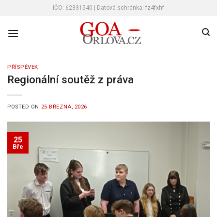
Skip
IČO: 62331540 | Datová schránka: fz4fxhf
to
content
PŘÍSPĚVEK
Regionální soutěž z práva
POSTED ON
25 BŘEZNA, 2026
25
Bře