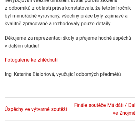
nevybojovali vítězné umístění, avšak porota složená
z odborníků z oblasti práva konstatovala, že letošní ročník
byl mimořádně vyrovnaný, všechny práce byly zajímavé a
kvalitně zpracované a rozhodovaly pouze detaily.
Děkujeme za reprezentaci školy a přejeme hodně úspěchů
v dalším studiu!
Fotogalerie ke zhlédnutí
Ing. Katarína Bialońová, vyučující odborných předmětů
Finále soutěže Má dáti / Dal
Úspěchy ve výtvarné soutěži
ve Znojmě