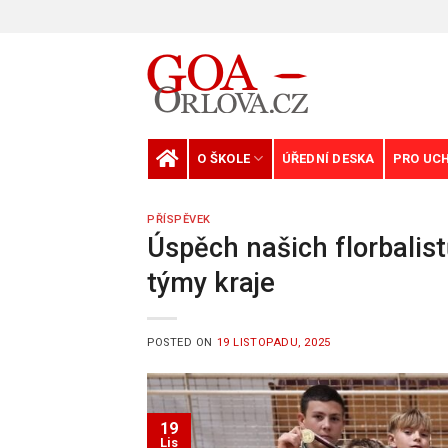
Skip
to
content
O ŠKOLE
ÚŘEDNÍ DESKA
PRO UC
PŘÍSPĚVEK
Úspěch našich florbalistů:
týmy kraje
POSTED ON
19 LISTOPADU, 2025
19
Lis