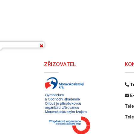
ZŘIZOVATEL
KO
Te
E-
Tele
Tele