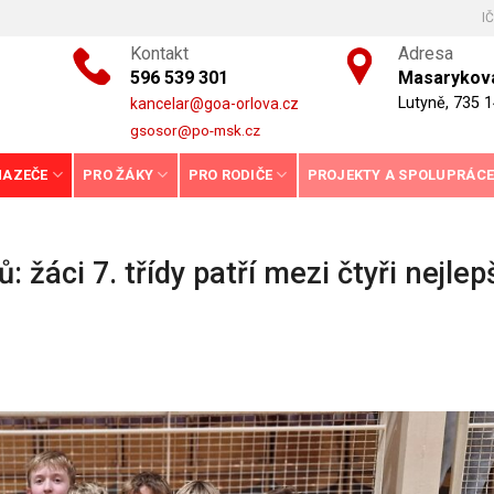
I
Kontakt
Adresa
596 539 301
Masarykova
Lutyně, 735 1
kancelar@goa-orlova.cz
gsosor@po-msk.cz
HAZEČE
PRO ŽÁKY
PRO RODIČE
PROJEKTY A SPOLUPRÁC
 žáci 7. třídy patří mezi čtyři nejlep