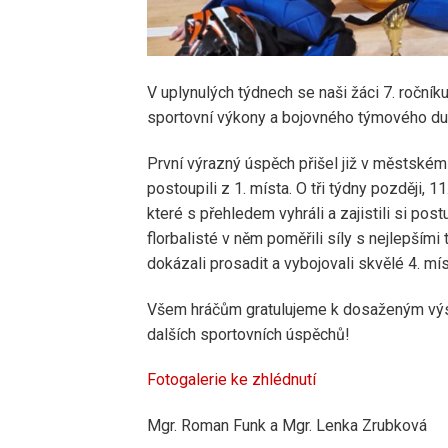
V uplynulých týdnech se naši žáci 7. ročníku
sportovní výkony a bojovného týmového du
První výrazný úspěch přišel již v městském 
postoupili z 1. místa. O tři týdny později, 
které s přehledem vyhráli a zajistili si pos
florbalisté v něm poměřili síly s nejlepším
dokázali prosadit a vybojovali skvělé 4. míst
Všem hráčům gratulujeme k dosaženým výs
dalších sportovních úspěchů!
Fotogalerie ke zhlédnutí
Mgr. Roman Funk a Mgr. Lenka Zrubková