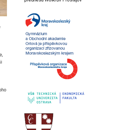
é
e,
ši
oho