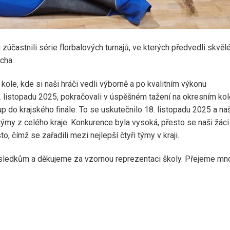
 zúčastnili série florbalových turnajů, ve kterých předvedli skvěl
cha.
kole, kde si naši hráči vedli výborně a po kvalitním výkonu
11. listopadu 2025, pokračovali v úspěšném tažení na okresním kol
tup do krajského finále. To se uskutečnilo 18. listopadu 2025 a na
i týmy z celého kraje. Konkurence byla vysoká, přesto se naši žáci
o, čímž se zařadili mezi nejlepší čtyři týmy v kraji.
ledkům a děkujeme za vzornou reprezentaci školy. Přejeme mn