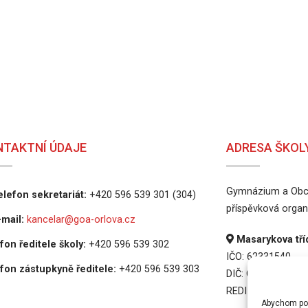
NTAKTNÍ ÚDAJE
ADRESA ŠKOL
Gymnázium a Obch
lefon sekretariát:
+420 596 539 301 (304)
příspěvková organ
mail:
kancelar@goa-orlova.cz
Masarykova tříd
fon ředitele školy:
+420 596 539 302
IČO: 62331540
fon zástupkyně ředitele:
+420 596 539 303
DIČ: CZ62331540
REDIZO: 6000165
Abychom posk