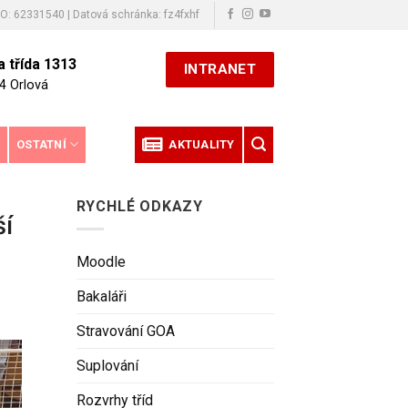
ČO: 62331540 | Datová schránka: fz4fxhf
 třída 1313
INTRANET
4 Orlová
E
OSTATNÍ
AKTUALITY
RYCHLÉ ODKAZY
ší
Moodle
Bakaláři
Stravování GOA
Suplování
Rozvrhy tříd