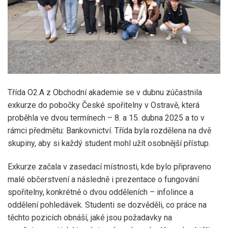
Třída O2.A z Obchodní akademie se v dubnu zúčastnila
exkurze do pobočky České spořitelny v Ostravě, která
proběhla ve dvou termínech – 8. a 15. dubna 2025 a to v
rámci předmětu: Bankovnictví. Třída byla rozdělena na dvě
skupiny, aby si každý student mohl užít osobnější přístup.
Exkurze začala v zasedací místnosti, kde bylo připraveno
malé občerstvení a následně i prezentace o fungování
spořitelny, konkrétně o dvou odděleních – infolince a
oddělení pohledávek. Studenti se dozvěděli, co práce na
těchto pozicích obnáší, jaké jsou požadavky na