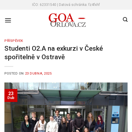
Skip
IČO: 62331540 | Datová schránka: fz4fxhf
to
content
PŘÍSPĚVEK
Studenti O2.A na exkurzi v České
spořitelně v Ostravě
POSTED ON
23 DUBNA, 2025
23
Dub