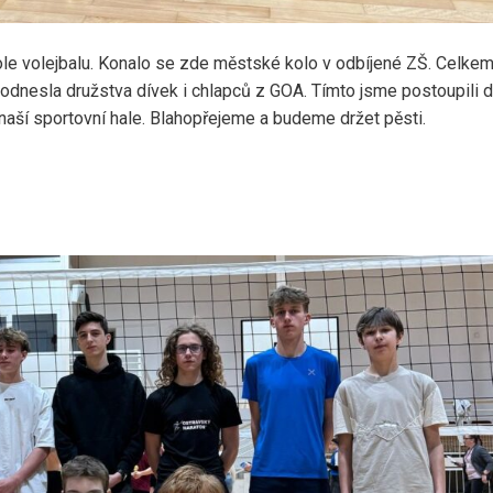
kole volejbalu. Konalo se zde městské kolo v odbíjené ZŠ. Celke
i odnesla družstva dívek i chlapců z GOA. Tímto jsme postoupili 
 naší sportovní hale. Blahopřejeme a budeme držet pěsti.