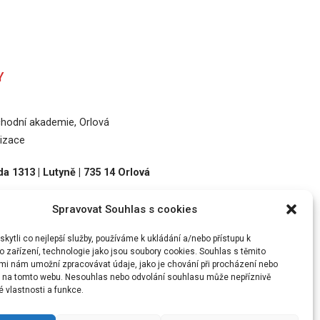
Y
odní akademie, Orlová
izace
a 1313 | Lutyně | 735 14 Orlová
Spravovat Souhlas s cookies
36
ytli co nejlepší služby, používáme k ukládání a/nebo přístupu k
 zařízení, technologie jako jsou soubory cookies. Souhlas s těmito
mi nám umožní zpracovávat údaje, jako je chování při procházení nebo
D na tomto webu. Nesouhlas nebo odvolání souhlasu může nepříznivě
té vlastnosti a funkce.
DLA PŘÍSTUPNOSTI
ARCHIV