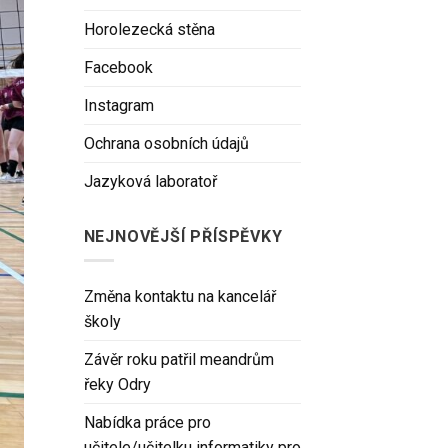
Horolezecká stěna
Facebook
Instagram
Ochrana osobních údajů
Jazyková laboratoř
NEJNOVĚJŠÍ PŘÍSPĚVKY
Změna kontaktu na kancelář
školy
Závěr roku patřil meandrům
řeky Odry
Nabídka práce pro
učitele/učitelku informatiky pro