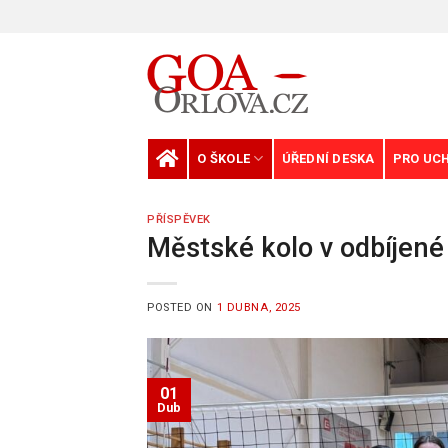
Skip
to
content
O ŠKOLE
ÚŘEDNÍ DESKA
PRO UC
PŘÍSPĚVEK
Městské kolo v odbíjené
POSTED ON
1 DUBNA, 2025
01
Dub