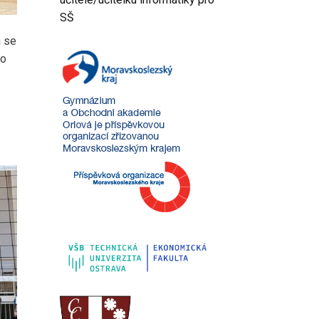
SŠ
m se
do