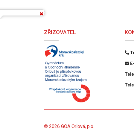
ZŘIZOVATEL
KO
Te
E-
Tele
Tele
© 2026 GOA Orlová, p.o.