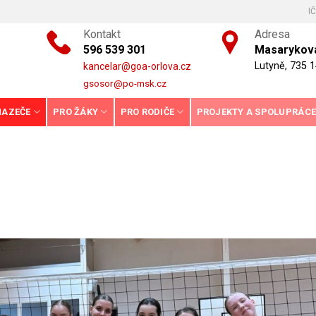
I
Kontakt
Adresa
596 539 301
Masarykova
Lutyně, 735 1
kancelar@goa-orlova.cz
gsosor@po-msk.cz
HAZEČE
PRO ŽÁKY
PRO RODIČE
PROJEKTY A SPOLUPRÁC