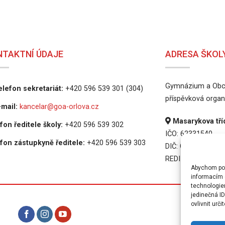
NTAKTNÍ ÚDAJE
ADRESA ŠKOL
Gymnázium a Obch
lefon sekretariát:
+420 596 539 301 (304)
příspěvková organ
mail:
kancelar@goa-orlova.cz
Masarykova tříd
fon ředitele školy:
+420 596 539 302
IČO: 62331540
fon zástupkyně ředitele:
+420 596 539 303
DIČ: CZ62331540
REDIZO: 6000165
Abychom posk
informacím o
technologie
jedinečná I
ovlivnit urči
PRAVI