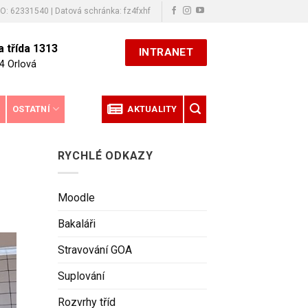
ČO: 62331540 | Datová schránka: fz4fxhf
 třída 1313
INTRANET
4 Orlová
E
OSTATNÍ
AKTUALITY
RYCHLÉ ODKAZY
Moodle
Bakaláři
Stravování GOA
Suplování
Rozvrhy tříd