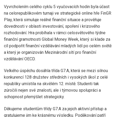
Vyvrcholením celého cyklu 5 vyučovacích hodin byla účast
na celorepublikovém turnaji ve strategické online hře FinGR
Play, která simuluje reálné finanční situace a prověřuje
dovednosti v oblasti investování, spoření i krizového
rozhodování. Hra probíhala v rámci celosvětového týdne
finanční gramotnosti Global Money Week, který si klade za
cíl podpořit finanční vzdělávání mladých lidí po celém světě
a který je organizován Mezinárodní sítí pro finanční
vzdělávání OECD.
Velkého úspěchu dosáhla třída G7.A, která se mezi silnou
konkurencí 128 družstev středních i vysokých škol z celé
republiky umístila na skvělém 12. místě. Studenti tak
zúročili nejen své znalosti, ale i týmovou spolupráci a
schopnost přemýšlet strategicky.
Děkujeme studentům třídy G7.A za jejich aktivní přístup a
gratulujeme jim ke krásnému výsledku. Poděkování patří