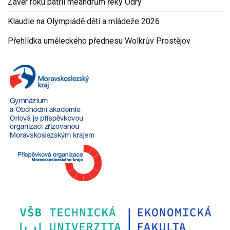
Závěr roku patřil meandrům řeky Odry
Klaudie na Olympiádě dětí a mládeže 2026
Přehlídka uměleckého přednesu Wolkrův Prostějov