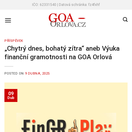
Skip
IČO: 62331540 | Datová schránka: fz4fxhf
to
content
PŘÍSPĚVEK
„Chytrý dnes, bohatý zítra“ aneb Výuka
finanční gramotnosti na GOA Orlová
POSTED ON
9 DUBNA, 2025
09
Dub