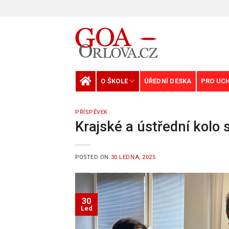
Skip
to
content
O ŠKOLE
ÚŘEDNÍ DESKA
PRO UC
PŘÍSPĚVEK
Krajské a ústřední kolo 
POSTED ON
30 LEDNA, 2025
30
Led