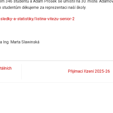
kem 346 studentů a Adam Prošek se umístil na 30. místě. Adamov
studentům děkujeme za reprezentaci naší školy.
sledky-a-statistiky/listina-vitezu-senior-2
 a Ing. Marta Slawinská
tálních
Přijímací řízení 2025-26