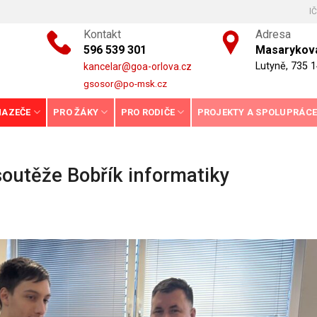
I
Kontakt
Adresa
596 539 301
Masarykova
Lutyně, 735 1
kancelar@goa-orlova.cz
gsosor@po-msk.cz
HAZEČE
PRO ŽÁKY
PRO RODIČE
PROJEKTY A SPOLUPRÁC
soutěže Bobřík informatiky