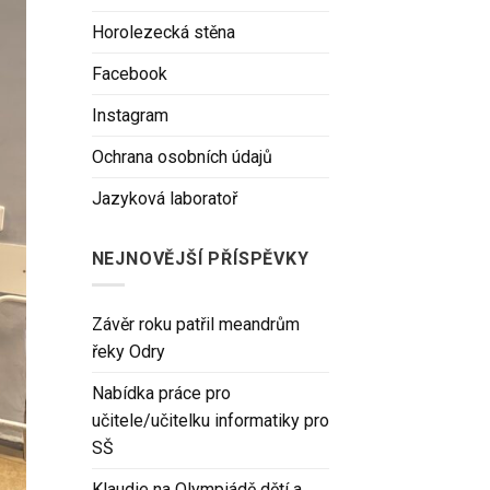
Horolezecká stěna
Facebook
Instagram
Ochrana osobních údajů
Jazyková laboratoř
NEJNOVĚJŠÍ PŘÍSPĚVKY
Závěr roku patřil meandrům
řeky Odry
Nabídka práce pro
učitele/učitelku informatiky pro
SŠ
Klaudie na Olympiádě dětí a