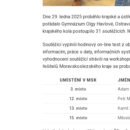
Dne 29. ledna 2025 proběhlo krajské a ústř
pořádalo Gymnázium Olgy Havlové, Ostrava-
krajského kola postoupilo 31 soutěžících. N
Soutěžící vyplnili hodinový on-line test z 
informacím, práce s daty, informačních syst
vyhodnocení soutěžící strávili na worksho
řešitelů Moravskoslezského kraje se proboj
UMÍSTĚNÍ V MSK
JMÉN
3. místo
Adam 
12. místo
Petr M
13. místo
Kamil
15. místo
Milosl