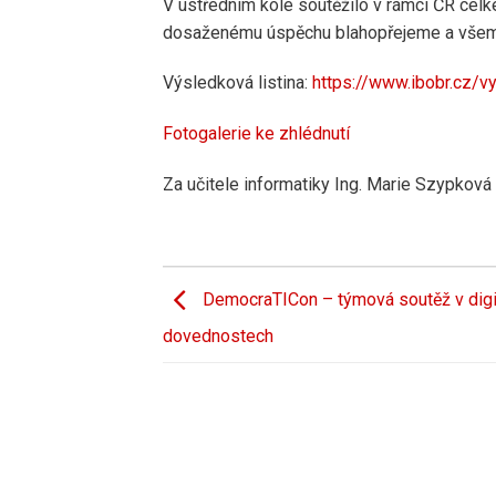
V ústředním kole soutěžilo v rámci ČR cel
dosaženému úspěchu blahopřejeme a všem 
Výsledková listina:
https://www.ibobr.cz/vy
Fotogalerie ke zhlédnutí
Za učitele informatiky Ing. Marie Szypková
DemocraTICon – týmová soutěž v digi
dovednostech