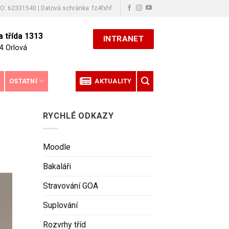
ČO: 62331540 | Datová schránka: fz4fxhf
 třída 1313
INTRANET
4 Orlová
E
OSTATNÍ
AKTUALITY
RYCHLÉ ODKAZY
Moodle
Bakaláři
Stravování GOA
Suplování
Rozvrhy tříd