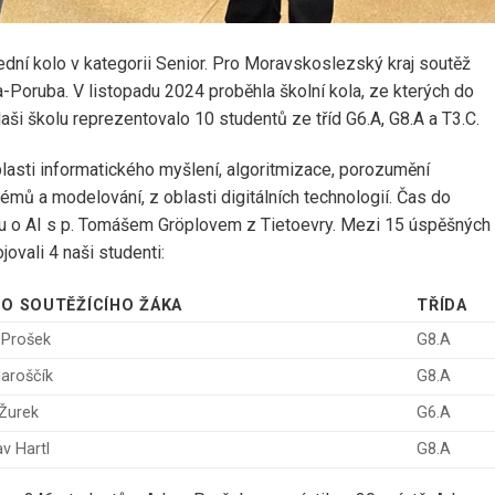
ední kolo v kategorii Senior. Pro Moravskoslezský kraj soutěž
Poruba. V listopadu 2024 proběhla školní kola, ze kterých do
aši školu reprezentovalo 10 studentů ze tříd G6.A, G8.A a T3.C.
oblasti informatického myšlení, algoritmizace, porozumění
émů a modelování, z oblasti digitálních technologií. Čas do
pu o AI s p. Tomášem Gröplovem z Tietoevry. Mezi 15 úspěšných
ovali 4 naši studenti:
O SOUTĚŽÍCÍHO ŽÁKA
TŘÍDA
Prošek
G8.A
aroščík
G8.A
 Žurek
G6.A
av Hartl
G8.A