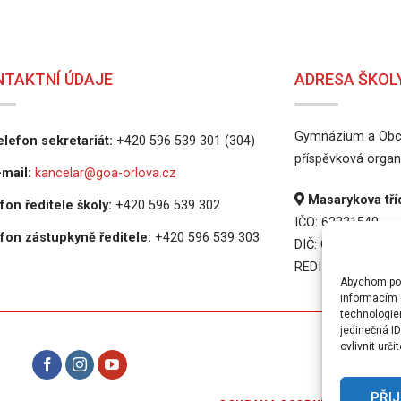
NTAKTNÍ ÚDAJE
ADRESA ŠKOL
Gymnázium a Obch
lefon sekretariát:
+420 596 539 301 (304)
příspěvková organ
mail:
kancelar@goa-orlova.cz
Masarykova tříd
fon ředitele školy:
+420 596 539 302
IČO: 62331540
fon zástupkyně ředitele:
+420 596 539 303
DIČ: CZ62331540
REDIZO: 6000165
Abychom posk
informacím o
technologie
jedinečná I
ovlivnit urči
PRAVI
PŘI