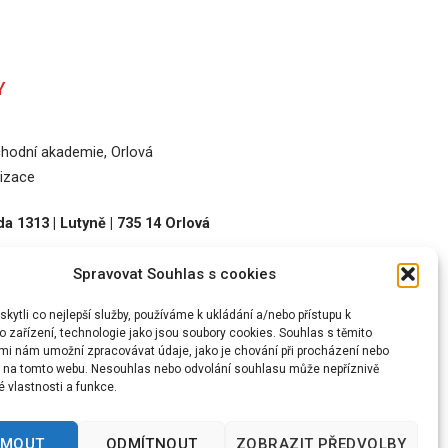
Y
odní akademie, Orlová
izace
a 1313 | Lutyně | 735 14 Orlová
Spravovat Souhlas s cookies
36
ytli co nejlepší služby, používáme k ukládání a/nebo přístupu k
 zařízení, technologie jako jsou soubory cookies. Souhlas s těmito
mi nám umožní zpracovávat údaje, jako je chování při procházení nebo
D na tomto webu. Nesouhlas nebo odvolání souhlasu může nepříznivě
té vlastnosti a funkce.
DLA PŘÍSTUPNOSTI
ARCHIV
JMOUT
ODMÍTNOUT
ZOBRAZIT PŘEDVOLBY