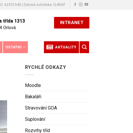
ČO: 62331540 | Datová schránka: fz4fxhf
 třída 1313
INTRANET
4 Orlová
E
OSTATNÍ
AKTUALITY
RYCHLÉ ODKAZY
Moodle
Bakaláři
Stravování GOA
Suplování
Rozvrhy tříd