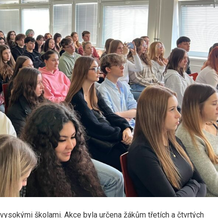
vysokými školami. Akce byla určena žákům třetích a čtvrtých