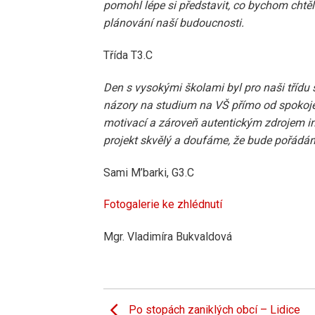
pomohl lépe si představit, co bychom chtěl
plánování naší budoucnosti.
Třída T3.C
Den s vysokými školami byl pro naši třídu 
názory na studium na VŠ přímo od spokoje
motivací a zároveň autentickým zdrojem info
projekt skvělý a doufáme, že bude pořádán i
Sami M’barki, G3.C
Fotogalerie ke zhlédnutí
Mgr. Vladimíra Bukvaldová
Po stopách zaniklých obcí – Lidice