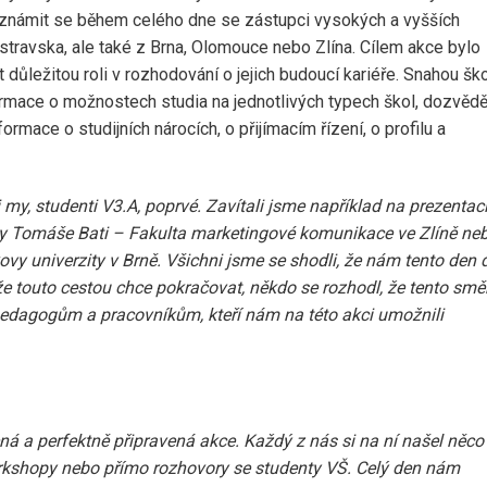
eznámit se během celého dne se zástupci vysokých a vyšších
Ostravska, ale také z Brna, Olomouce nebo Zlína. Cílem akce bylo
důležitou roli v rozhodování o jejich budoucí kariéře. Snahou šk
ormace o možnostech studia na jednotlivých typech škol, dozvědě
ormace o studijních nárocích, o přijímacím řízení, o profilu a
my, studenti V3.A, poprvé. Zavítali jsme například na prezentac
ity Tomáše Bati – Fakulta marketingové komunikace ve Zlíně ne
y univerzity v Brně. Všichni jsme se shodli, že nám tento den 
 touto cestou chce pokračovat, někdo se rozhodl, že tento smě
dagogům a pracovníkům, kteří nám na této akci umožnili
á a perfektně připravená akce. Každý z nás si na ní našel něco
orkshopy nebo přímo rozhovory se studenty VŠ. Celý den nám