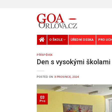
Skip
to
content
O ŠKOLE
ÚŘEDNÍ DESKA
PRO UC
PŘÍSPĚVEK
Den s vysokými školami
POSTED ON
3 PROSINCE, 2024
03
Pro