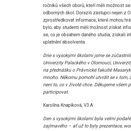
ročníků všech oborů, kteří měli možnost s
odborných škol. Dorazili zástupci nejen z 
zprostředkovat informace, které mohou hrát 
bylo, aby studenti měli možnost získat inf
se, co je obsahem daného studia, získali inf
uplatnění absolventa.
Dne s vysokými školami jsme se zúčastnili 
Univerzity Palackého v Olomouci, Univerz
na přednášku o Právnické fakultě Masarykov
mnoho. Někomu pomohl utvrdit se v tom, že
není to, co v životě chce.
Děkujeme všem pe
participovat.
Karolína Knapíková, V3.A
Den s vysokými školami byla velmi podařen
zajímavého – ať už to byly prezentace, w