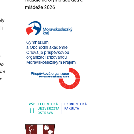
mládeže 2026
oly
li
i
bo
dal
r