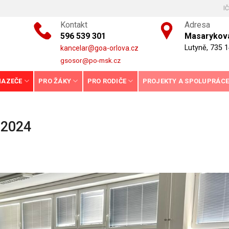
I
Kontakt
Adresa
596 539 301
Masarykova
Lutyně, 735 1
kancelar@goa-orlova.cz
gsosor@po-msk.cz
HAZEČE
PRO ŽÁKY
PRO RODIČE
PROJEKTY A SPOLUPRÁC
 2024