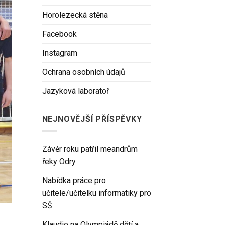
Horolezecká stěna
Facebook
Instagram
Ochrana osobních údajů
Jazyková laboratoř
NEJNOVĚJŠÍ PŘÍSPĚVKY
Závěr roku patřil meandrům
řeky Odry
Nabídka práce pro
učitele/učitelku informatiky pro
SŠ
Klaudie na Olympiádě dětí a