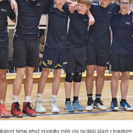
alový turnaj, jehož výsledky měly vliv na další účast v krajském