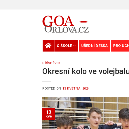
Skip
to
content
O ŠKOLE
ÚŘEDNÍ DESKA
PRO UC
PŘÍSPĚVEK
Okresní kolo ve volejbal
POSTED ON
13 KVĚTNA, 2024
13
Kvě