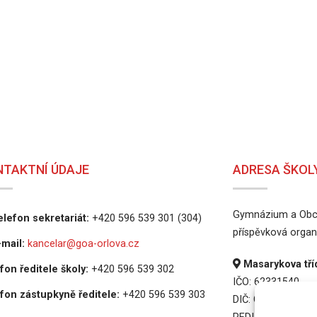
NTAKTNÍ ÚDAJE
ADRESA ŠKOL
Gymnázium a Obch
lefon sekretariát:
+420 596 539 301 (304)
příspěvková organ
mail:
kancelar@goa-orlova.cz
Masarykova tříd
fon ředitele školy:
+420 596 539 302
IČO: 62331540
fon zástupkyně ředitele:
+420 596 539 303
DIČ: CZ62331540