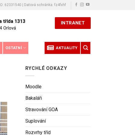
ČO: 62331540 | Datová schránka: fz4fxhf
 třída 1313
INTRANET
4 Orlová
E
OSTATNÍ
AKTUALITY
RYCHLÉ ODKAZY
Moodle
Bakaláři
Stravování GOA
Suplování
Rozvrhy tříd