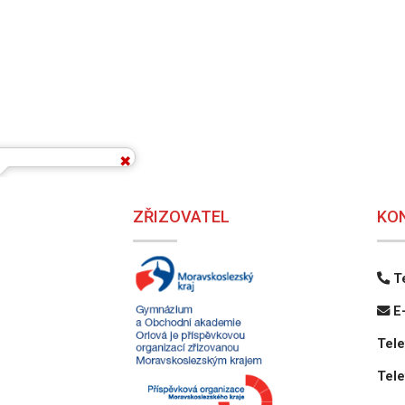
ZŘIZOVATEL
KO
Te
E-
Tele
Tele