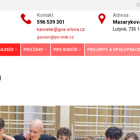
I
Kontakt
Adresa
596 539 301
Masarykova
Lutyně, 735 1
kancelar@goa-orlova.cz
gsosor@po-msk.cz
HAZEČE
PRO ŽÁKY
PRO RODIČE
PROJEKTY A SPOLUPRÁC
u