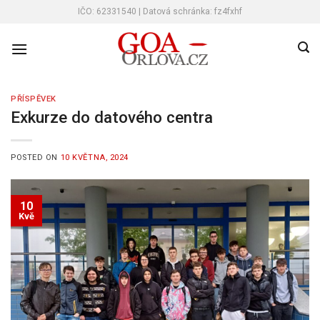
Skip
IČO: 62331540 | Datová schránka: fz4fxhf
to
content
PŘÍSPĚVEK
Exkurze do datového centra
POSTED ON
10 KVĚTNA, 2024
10
Kvě