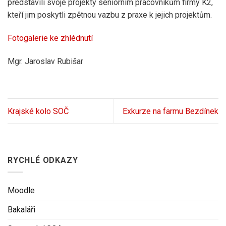
představili svoje projekty seniorním pracovníkům firmy K2,
kteří jim poskytli zpětnou vazbu z praxe k jejich projektům.
Fotogalerie ke zhlédnutí
Mgr. Jaroslav Rubišar
Krajské kolo SOČ
Exkurze na farmu Bezdínek
RYCHLÉ ODKAZY
Moodle
Bakaláři