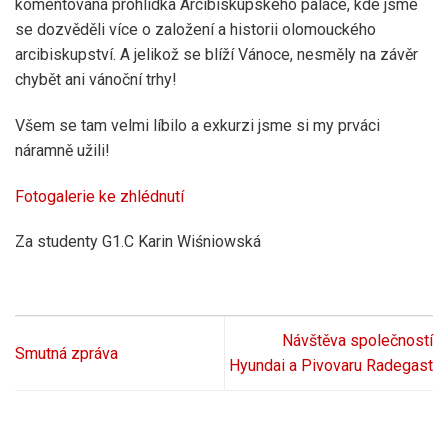
komentovaná prohlídka Arcibiskupského paláce, kde jsme
se dozvěděli více o založení a historii olomouckého
arcibiskupství. A jelikož se blíží Vánoce, nesměly na závěr
chybět ani vánoční trhy!
Všem se tam velmi líbilo a exkurzi jsme si my prváci
náramně užili!
Fotogalerie ke zhlédnutí
Za studenty G1.C Karin Wiśniowská
Návštěva společností
Smutná zpráva
Hyundai a Pivovaru Radegast