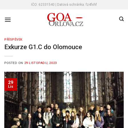
Skip
IČO: 62331540 | Datová schránka: fz4fxhf
to
content
PŘÍSPĚVEK
Exkurze G1.C do Olomouce
POSTED ON
29 LISTOPADU, 2023
29
Lis