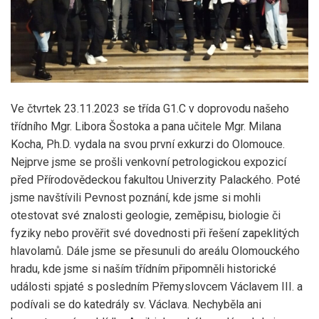
Ve čtvrtek 23.11.2023 se třída G1.C v doprovodu našeho
třídního Mgr. Libora Šostoka a pana učitele Mgr. Milana
Kocha, Ph.D. vydala na svou první exkurzi do Olomouce.
Nejprve jsme se prošli venkovní petrologickou expozicí
před Přírodovědeckou fakultou Univerzity Palackého. Poté
jsme navštívili Pevnost poznání, kde jsme si mohli
otestovat své znalosti geologie, zeměpisu, biologie či
fyziky nebo prověřit své dovednosti při řešení zapeklitých
hlavolamů. Dále jsme se přesunuli do areálu Olomouckého
hradu, kde jsme si naším třídním připomněli historické
události spjaté s posledním Přemyslovcem Václavem III. a
podívali se do katedrály sv. Václava. Nechyběla ani