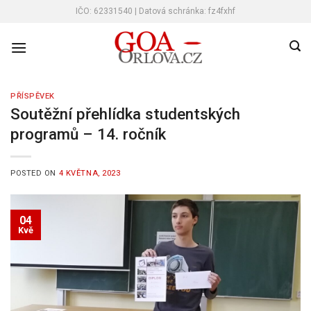
Skip
IČO: 62331540 | Datová schránka: fz4fxhf
to
content
PŘÍSPĚVEK
Soutěžní přehlídka studentských
programů – 14. ročník
POSTED ON
4 KVĚTNA, 2023
04
Kvě