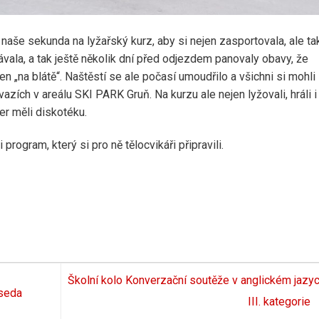
a naše sekunda na lyžařský kurz, aby si nejen zasportovala, ale ta
vala, a tak ještě několik dní před odjezdem panovaly obavy, že
n „na blátě“. Naštěstí se ale počasí umoudřilo a všichni si mohli
zích v areálu SKI PARK Gruň. Na kurzu ale nejen lyžovali, hráli i
er měli diskotéku.
 program, který si pro ně tělocvikáři připravili.
Školní kolo Konverzační soutěže v anglickém jazy
eseda
III. kategorie