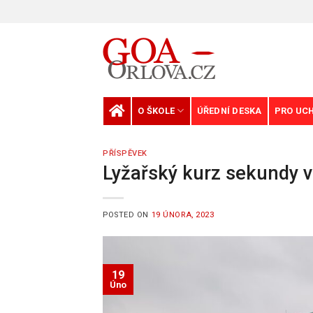
Skip
to
content
O ŠKOLE
ÚŘEDNÍ DESKA
PRO UC
PŘÍSPĚVEK
Lyžařský kurz sekundy 
POSTED ON
19 ÚNORA, 2023
19
Úno