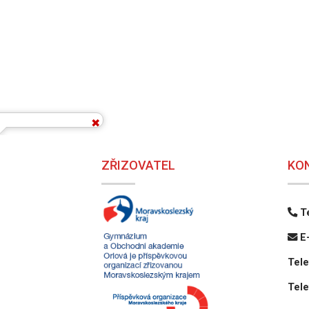
ZŘIZOVATEL
KO
Te
E-
Tele
Tele