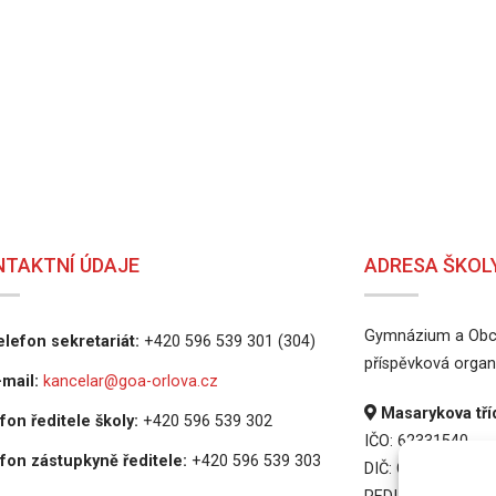
NTAKTNÍ ÚDAJE
ADRESA ŠKOL
Gymnázium a Obch
lefon sekretariát:
+420 596 539 301 (304)
příspěvková organ
mail:
kancelar@goa-orlova.cz
Masarykova tříd
fon ředitele školy:
+420 596 539 302
IČO: 62331540
fon zástupkyně ředitele:
+420 596 539 303
DIČ: CZ62331540