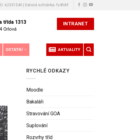
ČO: 62331540 | Datová schránka: fz4fxhf
 třída 1313
INTRANET
4 Orlová
E
OSTATNÍ
AKTUALITY
RYCHLÉ ODKAZY
Moodle
Bakaláři
Stravování GOA
Suplování
Rozvrhy tříd