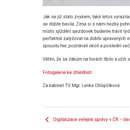
Jak se již stalo zvykem, také letos vyrazil
se dobře bavila. Zima si s námi hezky pohrá
místo sjíždění sjezdovek budeme trávit týde
perfektně zalyžovat na dobře upravených sva
spoustu her, poznávali okolí a poslední več
Věřím, že se žákům na horách líbilo a užili si
Fotogalerie ke zhlédnutí
Za kabinet TV Mgr. Lenka Chlopčíková
Digitalizace veřejné správy v ČR – b