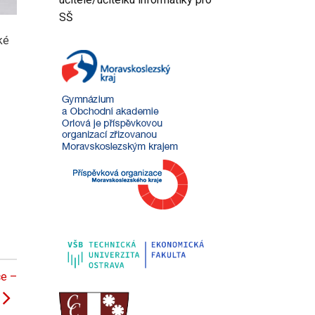
SŠ
ké
ce –