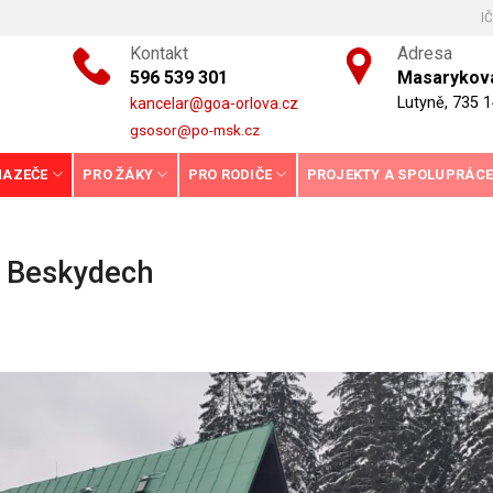
I
Kontakt
Adresa
596 539 301
Masarykova
Lutyně, 735 1
kancelar@goa-orlova.cz
gsosor@po-msk.cz
HAZEČE
PRO ŽÁKY
PRO RODIČE
PROJEKTY A SPOLUPRÁC
v Beskydech