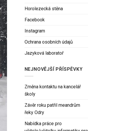
Horolezecká stěna
Facebook
Instagram
Ochrana osobních údajů
Jazyková laboratoř
NEJNOVĚJŠÍ PŘÍSPĚVKY
Změna kontaktu na kancelář
školy
Závěr roku patřil meandrům
řeky Odry
Nabídka práce pro
učitele/učitelku informatiky pro