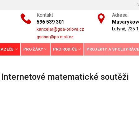
I
Kontakt
Adresa
596 539 301
Masarykova
Lutyně, 735 1
kancelar@goa-orlova.cz
gsosor@po-msk.cz
HAZEČE
PRO ŽÁKY
PRO RODIČE
PROJEKTY A SPOLUPRÁC
 Internetové matematické soutěži