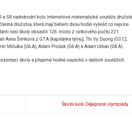
ČR a SR nadnárodní kolo Internetové matematické soutěže družste
enná družstva, která mají během dvou hodin vyřešit co nejvíce
anti naší školy obsadili 126. místo z celkového počtu 221
li Anna Šimková z G7.A (kapitánka týmu), Thi Vy Duong (G3.C),
arel Mičulka (G6.A), Adam Prošek (G6.A) a Adam Urban (G8.A).
zentaci školy a přejeme hodně úspěchů v dalších soutěžích.
Školní kolo Dějepisné olympiády