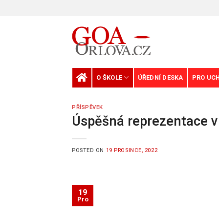
Skip
to
content
O ŠKOLE
ÚŘEDNÍ DESKA
PRO UC
PŘÍSPĚVEK
Úspěšná reprezentace v
POSTED ON
19 PROSINCE, 2022
19
Pro