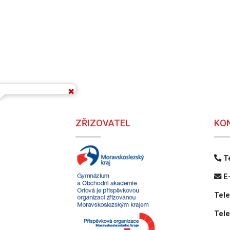
ZŘIZOVATEL
KO
Te
E-
Tele
Tele