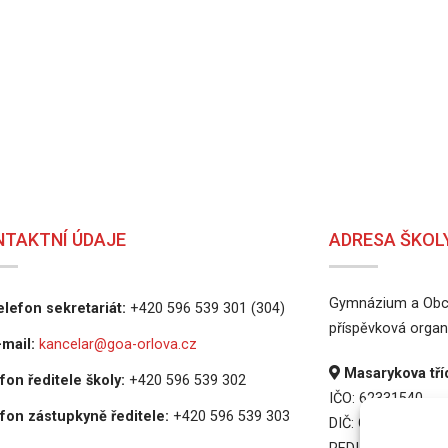
NTAKTNÍ ÚDAJE
ADRESA ŠKOL
Gymnázium a Obch
lefon sekretariát:
+420 596 539 301 (304)
příspěvková organ
mail:
kancelar@goa-orlova.cz
Masarykova tříd
fon ředitele školy:
+420 596 539 302
IČO: 62331540
fon zástupkyně ředitele:
+420 596 539 303
DIČ: CZ62331540