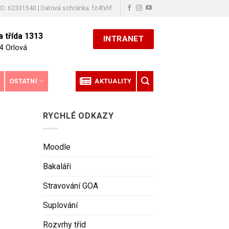
ČO: 62331540 | Datová schránka: fz4fxhf
 třída 1313
INTRANET
4 Orlová
E
OSTATNÍ
AKTUALITY
RYCHLÉ ODKAZY
Moodle
Bakaláři
Stravování GOA
Suplování
Rozvrhy tříd