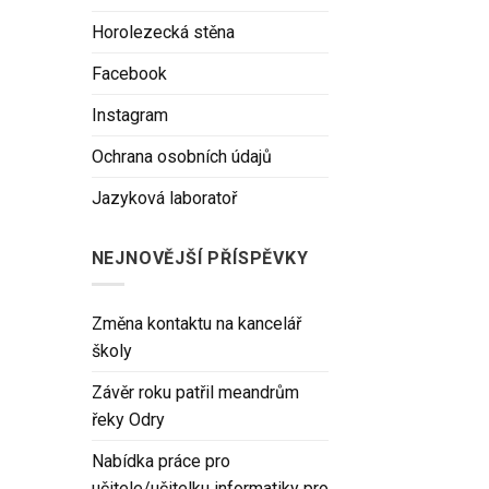
Horolezecká stěna
Facebook
Instagram
Ochrana osobních údajů
Jazyková laboratoř
NEJNOVĚJŠÍ PŘÍSPĚVKY
Změna kontaktu na kancelář
školy
Závěr roku patřil meandrům
řeky Odry
Nabídka práce pro
učitele/učitelku informatiky pro