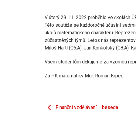
V úterý 29. 11. 2022 proběhlo ve školách 
Této soutěže se každoročně účastní sedmičl
úkolů matematického charakteru. Reprezent
zúčastněných týmů. Letos nás reprezentova
Miloš Hartl (G6.A), Jan Konkolský (G8.A), K
Všem studentům děkujeme za vzornou repre
Za PK matematiky Mgr. Roman Krpec
Finanční vzdělávání – beseda