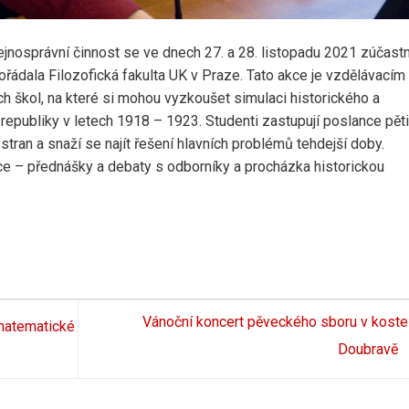
ejnosprávní činnost se ve dnech 27. a 28. listopadu 2021 zúčastn
pořádala Filozofická fakulta UK v Praze. Tato akce je vzdělávacím
h škol, na které si mohou vyzkoušet simulaci historického a
 republiky v letech 1918 – 1923. Studenti zastupují poslance pěti
 stran a snaží se najít řešení hlavních problémů tehdejší doby.
ce – přednášky a debaty s odborníky a procházka historickou
Vánoční koncert pěveckého sboru v koste
matematické
Doubravě