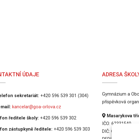
NTAKTNÍ ÚDAJE
ADRESA ŠKOL
Gymnázium a Obch
lefon sekretariát:
+420 596 539 301 (304)
příspěvková organ
mail:
kancelar@goa-orlova.cz
Masarykova tříd
fon ředitele školy:
+420 596 539 302
IČO: 62331540
fon zástupkyně ředitele:
+420 596 539 303
DIČ: CZ62331540