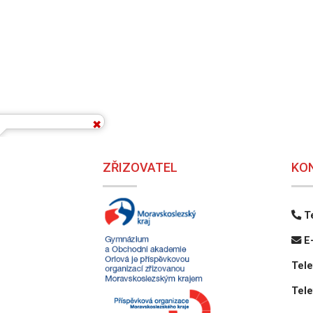
ZŘIZOVATEL
KO
Te
E-
Tele
Tele