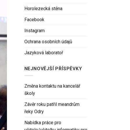
Horolezecká stěna
Facebook
Instagram
Ochrana osobních údajů
Jazyková laboratoř
NEJNOVĚJŠÍ PŘÍSPĚVKY
Změna kontaktu na kancelář
školy
Závěr roku patřil meandrům
řeky Odry
Nabídka práce pro
učitele/učitelku informatiky pro