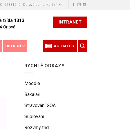
ČO: 62331540 | Datová schránka: fz4fxhf
 třída 1313
INTRANET
4 Orlová
E
OSTATNÍ
AKTUALITY
RYCHLÉ ODKAZY
Moodle
Bakaláři
Stravování GOA
Suplování
Rozvrhy tříd