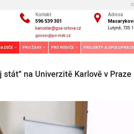
I
Kontakt
Adresa
596 539 301
Masarykova
Lutyně, 735 1
kancelar@goa-orlova.cz
gsosor@po-msk.cz
HAZEČE
PRO ŽÁKY
PRO RODIČE
PROJEKTY A SPOLUPRÁC
 stát“ na Univerzitě Karlově v Praze