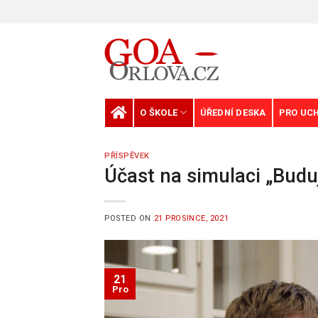
Skip
to
content
O ŠKOLE
ÚŘEDNÍ DESKA
PRO UC
PŘÍSPĚVEK
Účast na simulaci „Buduj
POSTED ON
21 PROSINCE, 2021
21
Pro