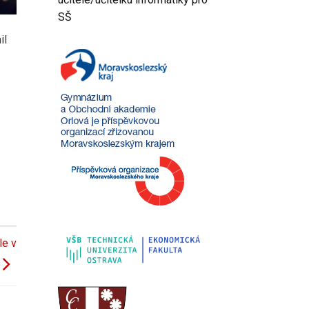
SŠ
il
le v