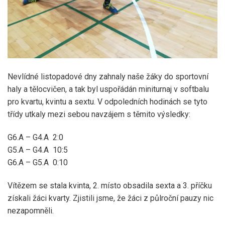
Nevlídné listopadové dny zahnaly naše žáky do sportovní
haly a tělocvičen, a tak byl uspořádán miniturnaj v softbalu
pro kvartu, kvintu a sextu. V odpoledních hodinách se tyto
třídy utkaly mezi sebou navzájem s těmito výsledky:
G6.A – G4.A 2:0
G5.A – G4.A 10:5
G6.A – G5.A 0:10
Vítězem se stala kvinta, 2. místo obsadila sexta a 3. příčku
získali žáci kvarty. Zjistili jsme, že žáci z půlroční pauzy nic
nezapomněli.